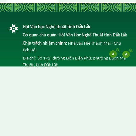
Hội Văn học Nghệ thuật tỉnh Đắk Lắk
Cơ quan chủ quản: Hội Văn Học Nghệ Thuật tỉnh Đắk Lắk
Chịu trách nhiệm chính:
Nhà văn Niê Thanh Mai - Chủ
tịch Hội
Địa chỉ: Số 172, đường Điện Biên Phủ, phường Buôn Ma
Thuột, tỉnh Đắk Lắk
Điện thoại: 0262 3852 641 -
Email: info@vhnt.daklak.gov.vn
© Ghi rõ nguồn Trang Thông tin điện tử của Hội Văn Học
Nghệ Thuật tỉnh Đắk Lắk khi trích dẫn lại tin từ địa chỉ
này.
Thực hiện bởi
VNPT Đắk Lắk