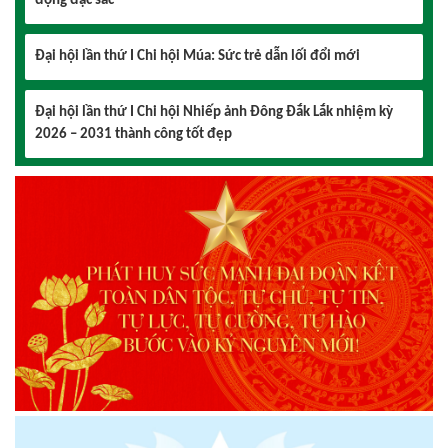
Đại hội lần thứ I Chi hội Múa: Sức trẻ dẫn lối đổi mới
Đại hội lần thứ I Chi hội Nhiếp ảnh Đông Đắk Lắk nhiệm kỳ
2026 – 2031 thành công tốt đẹp
Chi hội Âm nhạc Đông Đắk Lắk tổ chức Đại hội lần thứ I,
nhiệm kỳ 2026 – 2031
Đại hội Chi hội Văn học Đông Đắk Lắk nhiệm kỳ 2026 – 2031:
Vững bước trong giai đoạn mới