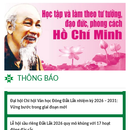
Lễ hội sầu riêng Đắk Lắk 2026 quy mô khủng với 17 hoạt
động đặc sắc
Đại hội lần thứ I Chi hội Múa: Sức trẻ dẫn lối đổi mới
Đại hội lần thứ I Chi hội Nhiếp ảnh Đông Đắk Lắk nhiệm kỳ
2026 – 2031 thành công tốt đẹp
Chi hội Âm nhạc Đông Đắk Lắk tổ chức Đại hội lần thứ I,
nhiệm kỳ 2026 – 2031
THÔNG BÁO
Đại hội Chi hội Văn học Đông Đắk Lắk nhiệm kỳ 2026 – 2031:
Vững bước trong giai đoạn mới
Lễ hội sầu riêng Đắk Lắk 2026 quy mô khủng với 17 hoạt
động đặc sắc