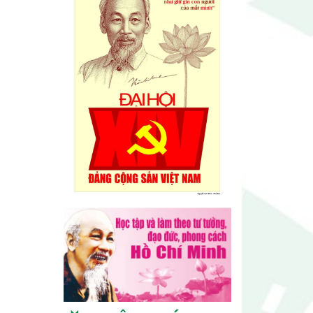
Lễ hội sầu riêng Đắk Lắk 2026
quy mô khủng với 17 hoạt động
đặc sắc
Đại hội lần thứ I Chi hội Múa:
Sức trẻ dẫn lối đổi mới
Đại hội lần thứ I Chi hội Nhiếp
ảnh Đông Đắk Lắk nhiệm kỳ
2026 – 2031 thành công tốt đẹp