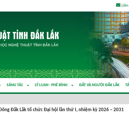
Liên
SÁNG TÁC
LÝ LUẬN - PHÊ BÌNH
ĐẤT VÀ NGƯỜI ĐẮK LẮK
TÁ
Đông Đắk Lắk tổ chức Đại hội lần thứ I, nhiệm kỳ 2026 – 2031