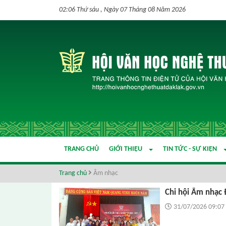
02:06 Thứ sáu , Ngày 07 Tháng 08 Năm 2026
TRANG CHỦ
GIỚI THIỆU
TIN TỨC - SỰ KIỆN
Trang chủ
Âm nhạc
Chi hội Âm nhạc 
31/07/2026 09:07