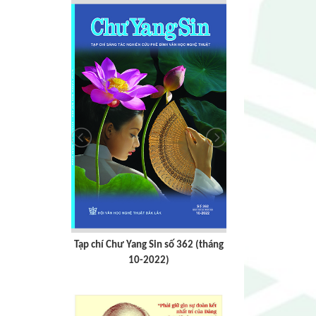
số 363 (tháng
Tạp chí Chư Yang Sin số 362 (tháng
Tạp chí Chư Y
)
10-2022)