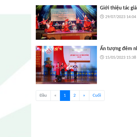
Giới thiệu tác gi
29/07/2023 14:04
Ấn tượng đêm nhạ
15/05/2023 15:38
(current)
Đầu
«
1
2
»
Cuối