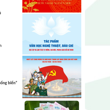
2026 – 2031 thành công tốt đẹp
ủ
Chi hội Âm nhạc Đông Đắk Lắk
tổ chức Đại hội lần thứ I, nhiệm
kỳ 2026 – 2031
Đại hội Chi hội Văn học Đông
Đắk Lắk nhiệm kỳ 2026 – 2031:
n
Vững bước trong giai đoạn mới
uống biển”