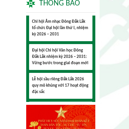
THÔNG BÁO
Chi hội Âm nhạc Đông Đắk Lắk
tổ chức Đại hội lần thứ I, nhiệm
kỳ 2026 – 2031
Đại hội Chi hội Văn học Đông
Đắk Lắk nhiệm kỳ 2026 – 2031:
Vững bước trong giai đoạn mới
Lễ hội sầu riêng Đắk Lắk 2026
quy mô khủng với 17 hoạt động
đặc sắc
Đại hội lần thứ I Chi hội Múa:
Sức trẻ dẫn lối đổi mới
Đại hội lần thứ I Chi hội Nhiếp
ảnh Đông Đắk Lắk nhiệm kỳ