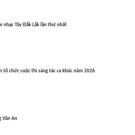
Âm nhạc Tây Đắk Lắk lần thứ nhất
 tổ chức cuộc thi sáng tác ca khúc năm 2026
Tạp chí Chư Yang Sin số 351
Tạp chí Chư Yang Sin 
11 - 2022
g Văn An