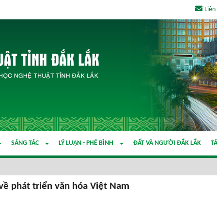
Liên
SÁNG TÁC
LÝ LUẬN - PHÊ BÌNH
ĐẤT VÀ NGƯỜI ĐẮK LẮK
TÁ
về phát triển văn hóa Việt Nam