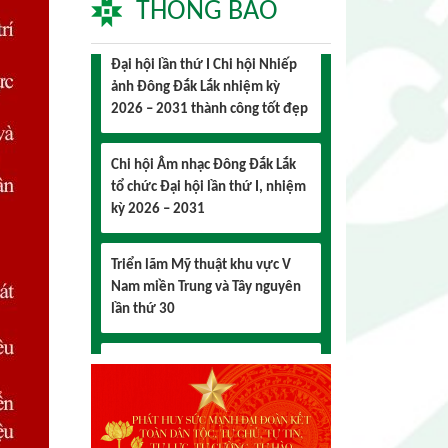
Đại hội lần thứ I Chi hội Nhiếp
THÔNG BÁO
ảnh Đông Đắk Lắk nhiệm kỳ
2026 – 2031 thành công tốt đẹp
Chi hội Âm nhạc Đông Đắk Lắk
tổ chức Đại hội lần thứ I, nhiệm
kỳ 2026 – 2031
Triển lãm Mỹ thuật khu vực V
Nam miền Trung và Tây nguyên
lần thứ 30
Lễ hội sầu riêng Đắk Lắk 2026
quy mô khủng với 17 hoạt động
đặc sắc
Đại hội lần thứ I Chi hội Múa:
Sức trẻ dẫn lối đổi mới