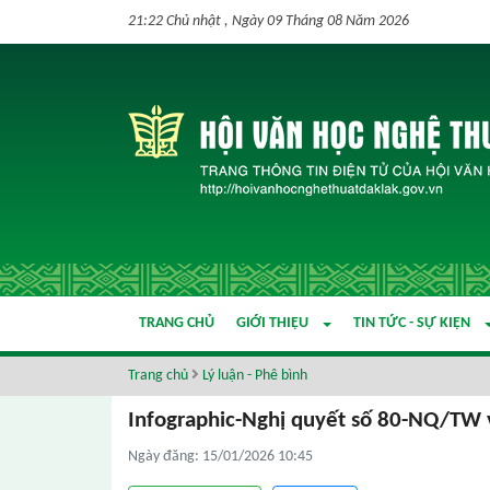
21:22 Chủ nhật , Ngày 09 Tháng 08 Năm 2026
TRANG CHỦ
GIỚI THIỆU
TIN TỨC - SỰ KIỆN
Trang chủ
Lý luận - Phê bình
Infographic-Nghị quyết số 80-NQ/TW 
Ngày đăng: 15/01/2026 10:45