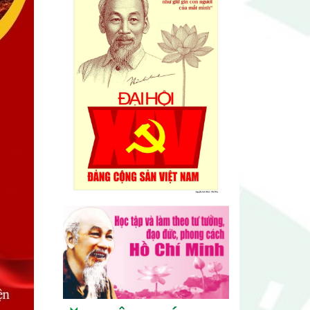
Triển lãm Mỹ thuật khu vực V
Nam miền Trung và Tây nguyên
lần thứ 30
Lễ hội sầu riêng Đắk Lắk 2026
quy mô khủng với 17 hoạt động
đặc sắc
Đại hội lần thứ I Chi hội Múa:
Sức trẻ dẫn lối đổi mới