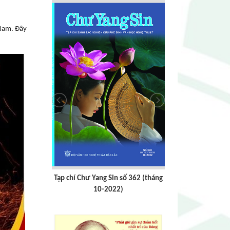
 Nam. Đây
số 362 (tháng
Tạp chí Chư Yang sin số 359
Tạp chí Chư Y