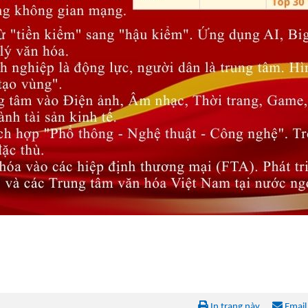
In trang này
Email