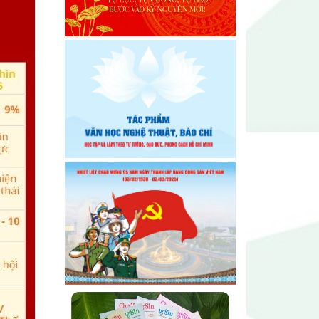
Đại hội lần thứ I Chi hội Nhiếp
ảnh Đông Đắk Lắk nhiệm kỳ
2026 – 2031 thành công tốt đẹp
Chi hội Âm nhạc Đông Đắk Lắk
tổ chức Đại hội lần thứ I, nhiệm
kỳ 2026 – 2031