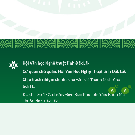
Hội Văn học Nghệ thuật tỉnh Đắk Lắk
Cơ quan chủ quản: Hội Văn Học Nghệ Thuật tỉnh Đắk Lắk
Chịu trách nhiệm chính:
Nhà văn Niê Thanh Mai - Chủ
tịch Hội
Địa chỉ: Số 172, đường Điện Biên Phủ, phường Buôn Ma
Thuột, tỉnh Đắk Lắk
Điện thoại: 0262 3852 641 -
Email: info@vhnt.daklak.gov.vn
© Ghi rõ nguồn Trang Thông tin điện tử của Hội Văn Học
Nghệ Thuật tỉnh Đắk Lắk khi trích dẫn lại tin từ địa chỉ