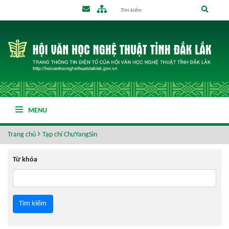
MENU
Trang chủ
Tạp chí ChưYangSin
Từ khóa