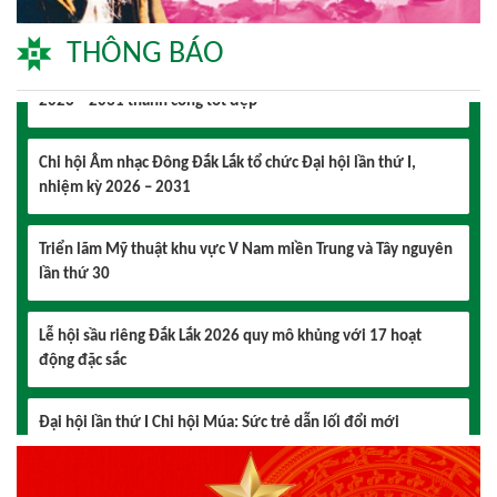
Đại hội lần thứ I Chi hội Nhiếp ảnh Đông Đắk Lắk nhiệm kỳ
THÔNG BÁO
2026 – 2031 thành công tốt đẹp
Chi hội Âm nhạc Đông Đắk Lắk tổ chức Đại hội lần thứ I,
nhiệm kỳ 2026 – 2031
Triển lãm Mỹ thuật khu vực V Nam miền Trung và Tây nguyên
lần thứ 30
Lễ hội sầu riêng Đắk Lắk 2026 quy mô khủng với 17 hoạt
động đặc sắc
Đại hội lần thứ I Chi hội Múa: Sức trẻ dẫn lối đổi mới
Đại hội lần thứ I Chi hội Nhiếp ảnh Đông Đắk Lắk nhiệm kỳ
2026 – 2031 thành công tốt đẹp