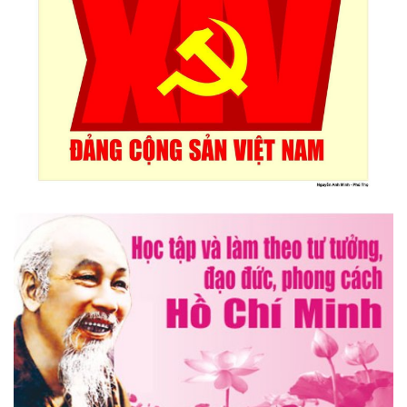
Triển lãm Mỹ thuật khu vực V Nam miền Trung và Tây nguyên
lần thứ 30
Lễ hội sầu riêng Đắk Lắk 2026 quy mô khủng với 17 hoạt
động đặc sắc
Đại hội lần thứ I Chi hội Múa: Sức trẻ dẫn lối đổi mới