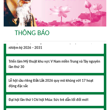
Đại hội lần thứ I Chi hội Nhiếp ảnh Đông Đắk Lắk nhiệm kỳ
2026 – 2031 thành công tốt đẹp
THÔNG BÁO
Chi hội Âm nhạc Đông Đắk Lắk tổ chức Đại hội lần thứ I,
nhiệm kỳ 2026 – 2031
Triển lãm Mỹ thuật khu vực V Nam miền Trung và Tây nguyên
lần thứ 30
Lễ hội sầu riêng Đắk Lắk 2026 quy mô khủng với 17 hoạt
động đặc sắc
Đại hội lần thứ I Chi hội Múa: Sức trẻ dẫn lối đổi mới
Đại hội lần thứ I Chi hội Nhiếp ảnh Đông Đắk Lắk nhiệm kỳ
2026 – 2031 thành công tốt đẹp