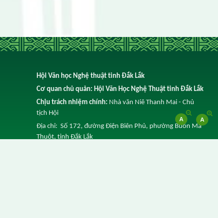
Hội Văn học Nghệ thuật tỉnh Đắk Lắk
Cơ quan chủ quản: Hội Văn Học Nghệ Thuật tỉnh Đắk Lắk
Chịu trách nhiệm chính:
Nhà văn Niê Thanh Mai - Chủ
tịch Hội
Địa chỉ: Số 172, đường Điện Biên Phủ, phường Buôn Ma
Thuột, tỉnh Đắk Lắk
Điện thoại: 0262 3852 641 -
Email: info@vhnt.daklak.gov.vn
© Ghi rõ nguồn Trang Thông tin điện tử của Hội Văn Học
Nghệ Thuật tỉnh Đắk Lắk khi trích dẫn lại tin từ địa chỉ
này.
Thực hiện bởi
VNPT Đắk Lắk