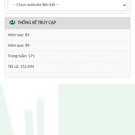
THỐNG KÊ TRUY CẬP
Hôm nay:
83
Hôm qua:
89
Trong tuần:
171
Tất cả:
152,694