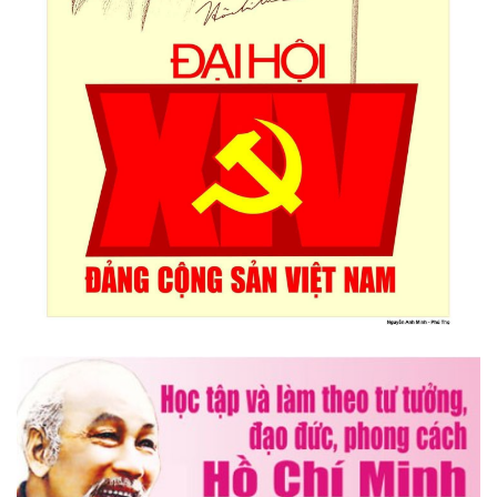
Triển lãm Mỹ thuật khu vực V Nam miền Trung và Tây nguyên
lần thứ 30
Lễ hội sầu riêng Đắk Lắk 2026 quy mô khủng với 17 hoạt
động đặc sắc
Đại hội lần thứ I Chi hội Múa: Sức trẻ dẫn lối đổi mới