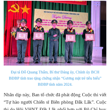
Đại tá Đỗ Quang Thấm, Bí thư Đảng ủy, Chính ủy BCH
BĐBP tỉnh trao tặng chứng nhận “Gương mặt trẻ tiêu biểu”
BĐBP tỉnh năm 2024.
Nhân dịp này, Ban tổ chức đã phát động Cuộc thi viết
“Tự hào người Chiến sĩ Biên phòng Đắk Lắk”. Cuộc
thi do Hội VHNT Đắk Lắk phối hợp với Bộ Chỉ huy