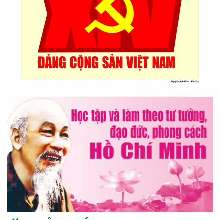
Triển lãm Mỹ thuật khu vực V Nam miền Trung và Tây nguyên
lần thứ 30
Lễ hội sầu riêng Đắk Lắk 2026 quy mô khủng với 17 hoạt
động đặc sắc
Đại hội lần thứ I Chi hội Múa: Sức trẻ dẫn lối đổi mới
Đại hội lần thứ I Chi hội Nhiếp ảnh Đông Đắk Lắk nhiệm kỳ
2026 – 2031 thành công tốt đẹp