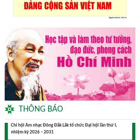
Triển lãm Mỹ thuật khu vực V Nam miền Trung và Tây nguyên
lần thứ 30
Lễ hội sầu riêng Đắk Lắk 2026 quy mô khủng với 17 hoạt
động đặc sắc
Đại hội lần thứ I Chi hội Múa: Sức trẻ dẫn lối đổi mới
Đại hội lần thứ I Chi hội Nhiếp ảnh Đông Đắk Lắk nhiệm kỳ
2026 – 2031 thành công tốt đẹp
THÔNG BÁO
Chi hội Âm nhạc Đông Đắk Lắk tổ chức Đại hội lần thứ I,
nhiệm kỳ 2026 – 2031
Triển lãm Mỹ thuật khu vực V Nam miền Trung và Tây nguyên