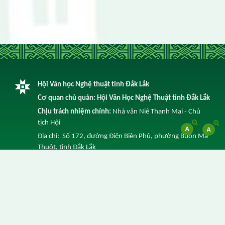
Hội Văn học Nghệ thuật tỉnh Đắk Lắk
Cơ quan chủ quản: Hội Văn Học Nghệ Thuật tỉnh Đắk Lắk
Chịu trách nhiệm chính:
Nhà văn Niê Thanh Mai - Chủ
tịch Hội
Địa chỉ: Số 172, đường Điện Biên Phủ, phường Buôn Ma
Thuột, tỉnh Đắk Lắk
Điện thoại: 0262 3852 641 -
Email: info@vhnt.daklak.gov.vn
© Ghi rõ nguồn Trang Thông tin điện tử của Hội Văn Học
Nghệ Thuật tỉnh Đắk Lắk khi trích dẫn lại tin từ địa chỉ
này.
Thực hiện bởi
VNPT Đắk Lắk