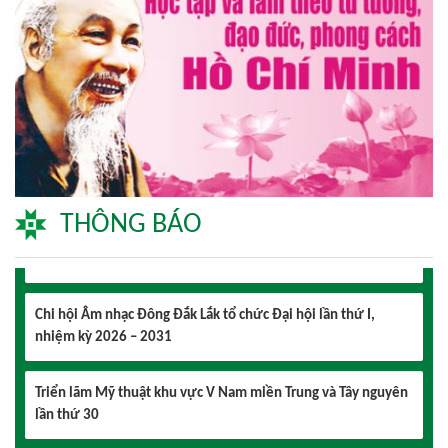
Lễ hội sầu riêng Đắk Lắk 2026 quy mô khủng với 17 hoạt
động đặc sắc
Đại hội lần thứ I Chi hội Múa: Sức trẻ dẫn lối đổi mới
Đại hội lần thứ I Chi hội Nhiếp ảnh Đông Đắk Lắk nhiệm kỳ
2026 – 2031 thành công tốt đẹp
THÔNG BÁO
Chi hội Âm nhạc Đông Đắk Lắk tổ chức Đại hội lần thứ I,
nhiệm kỳ 2026 – 2031
Triển lãm Mỹ thuật khu vực V Nam miền Trung và Tây nguyên
lần thứ 30
Lễ hội sầu riêng Đắk Lắk 2026 quy mô khủng với 17 hoạt
động đặc sắc