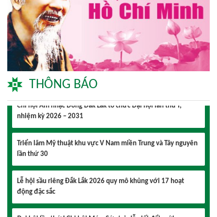
Đại hội lần thứ I Chi hội Múa: Sức trẻ dẫn lối đổi mới
Đại hội lần thứ I Chi hội Nhiếp ảnh Đông Đắk Lắk nhiệm kỳ
2026 – 2031 thành công tốt đẹp
Chi hội Âm nhạc Đông Đắk Lắk tổ chức Đại hội lần thứ I,
THÔNG BÁO
nhiệm kỳ 2026 – 2031
Triển lãm Mỹ thuật khu vực V Nam miền Trung và Tây nguyên
lần thứ 30
Lễ hội sầu riêng Đắk Lắk 2026 quy mô khủng với 17 hoạt
động đặc sắc
Đại hội lần thứ I Chi hội Múa: Sức trẻ dẫn lối đổi mới