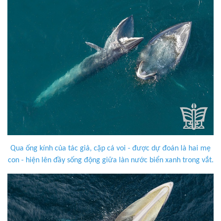
Qua ống kính của tác giả, cặp cá voi - được dự đoán là hai mẹ
con - hiện lên đầy sống động giữa làn nước biển xanh trong vắt.