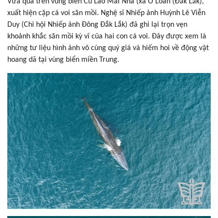
Vừa qua trên vùng biển Cù Lao Mái Nhà (xã Ô Loan (Đắk Lắk),
xuất hiện cặp cá voi săn mồi. Nghệ sĩ Nhiếp ảnh Huỳnh Lê Viễn
Duy (Chi hội Nhiếp ảnh Đông Đắk Lắk) đã ghi lại trọn vẹn
khoảnh khắc săn mồi kỳ vĩ của hai con cá voi. Đây được xem là
những tư liệu hình ảnh vô cùng quý giá và hiếm hoi về động vật
hoang dã tại vùng biển miền Trung.