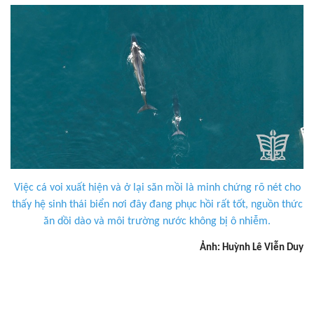
Việc cá voi xuất hiện và ở lại săn mồi là minh chứng rõ nét cho
thấy hệ sinh thái biển nơi đây đang phục hồi rất tốt, nguồn thức
ăn dồi dào và môi trường nước không bị ô nhiễm.
Ảnh: Huỳnh Lê Viễn Duy