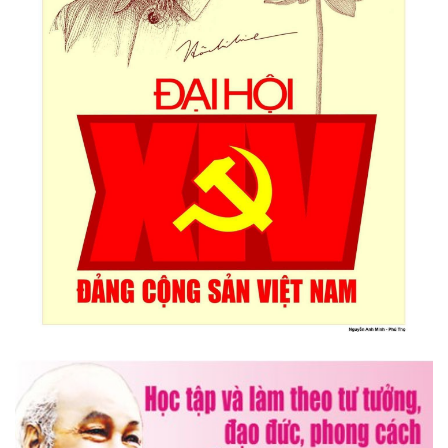
Triển lãm Mỹ thuật khu vực V Nam miền Trung và Tây nguyên
lần thứ 30
Lễ hội sầu riêng Đắk Lắk 2026 quy mô khủng với 17 hoạt
động đặc sắc