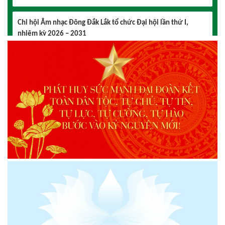
Chi hội Âm nhạc Đông Đắk Lắk tổ chức Đại hội lần thứ I,
nhiệm kỳ 2026 – 2031
Triển lãm Mỹ thuật khu vực V Nam miền Trung và Tây nguyên
lần thứ 30
Lễ hội sầu riêng Đắk Lắk 2026 quy mô khủng với 17 hoạt
động đặc sắc
Đại hội lần thứ I Chi hội Múa: Sức trẻ dẫn lối đổi mới
Đại hội lần thứ I Chi hội Nhiếp ảnh Đông Đắk Lắk nhiệm kỳ
2026 – 2031 thành công tốt đẹp
Chi hội Âm nhạc Đông Đắk Lắk tổ chức Đại hội lần thứ I,
nhiệm kỳ 2026 – 2031