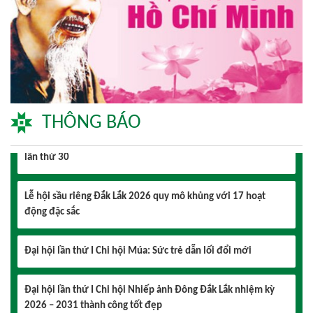
Triển lãm Mỹ thuật khu vực V Nam miền Trung và Tây nguyên
THÔNG BÁO
lần thứ 30
Lễ hội sầu riêng Đắk Lắk 2026 quy mô khủng với 17 hoạt
động đặc sắc
Đại hội lần thứ I Chi hội Múa: Sức trẻ dẫn lối đổi mới
Đại hội lần thứ I Chi hội Nhiếp ảnh Đông Đắk Lắk nhiệm kỳ
2026 – 2031 thành công tốt đẹp