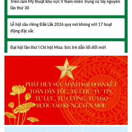
Lễ hội sầu riêng Đắk Lắk 2026 quy mô khủng với 17 hoạt
động đặc sắc
Đại hội lần thứ I Chi hội Múa: Sức trẻ dẫn lối đổi mới
Đại hội lần thứ I Chi hội Nhiếp ảnh Đông Đắk Lắk nhiệm kỳ
2026 – 2031 thành công tốt đẹp
Chi hội Âm nhạc Đông Đắk Lắk tổ chức Đại hội lần thứ I,
nhiệm kỳ 2026 – 2031