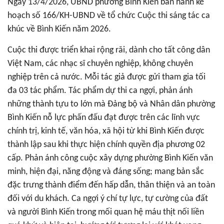
Ngày 13/4/2026, UBND phường Bình Kiến ban hành kế
hoạch số 166/KH-UBND về tổ chức Cuộc thi sáng tác ca
khúc về Bình Kiến năm 2026.
Cuộc thi được triển khai rộng rãi, dành cho tất công dân
Việt Nam, các nhạc sĩ chuyên nghiệp, không chuyên
nghiệp trên cả nước. Mỗi tác giả được gửi tham gia tối
đa 03 tác phẩm. Tác phẩm dự thi ca ngợi, phản ánh
những thành tựu to lớn mà Đảng bộ và Nhân dân phường
Bình Kiến nỗ lực phấn đấu đạt được trên các lĩnh vực
chính trị, kinh tế, văn hóa, xã hội từ khi Bình Kiến được
thành lập sau khi thực hiện chính quyền địa phương 02
cấp. Phản ánh công cuộc xây dựng phường Bình Kiến văn
minh, hiện đại, năng động và đáng sống; mang bản sắc
đặc trưng thành điểm đến hấp dẫn, thân thiện và an toàn
đối với du khách. Ca ngợi ý chí tự lực, tự cường của đất
và người Bình Kiến trong mối quan hệ máu thịt nối liền