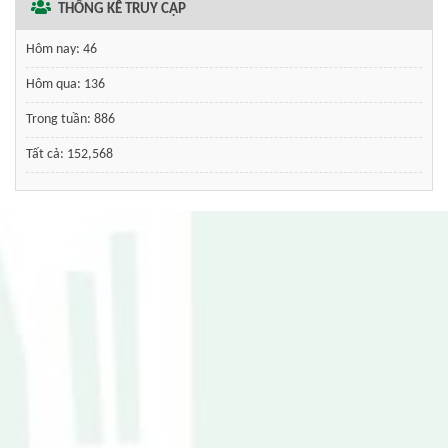
THỐNG KÊ TRUY CẬP
Hôm nay:
46
Hôm qua:
136
Trong tuần:
886
Tất cả:
152,568