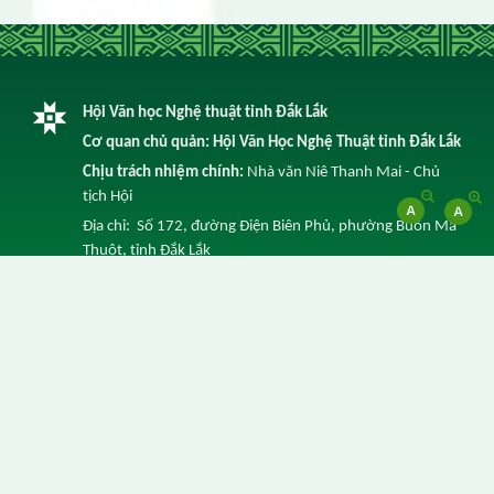
Hội Văn học Nghệ thuật tỉnh Đắk Lắk
Cơ quan chủ quản: Hội Văn Học Nghệ Thuật tỉnh Đắk Lắk
Chịu trách nhiệm chính:
Nhà văn Niê Thanh Mai - Chủ
tịch Hội
Địa chỉ: Số 172, đường Điện Biên Phủ, phường Buôn Ma
Thuột, tỉnh Đắk Lắk
Điện thoại: 0262 3852 641 -
Email: info@vhnt.daklak.gov.vn
© Ghi rõ nguồn Trang Thông tin điện tử của Hội Văn Học
Nghệ Thuật tỉnh Đắk Lắk khi trích dẫn lại tin từ địa chỉ
này.
Thực hiện bởi
VNPT Đắk Lắk