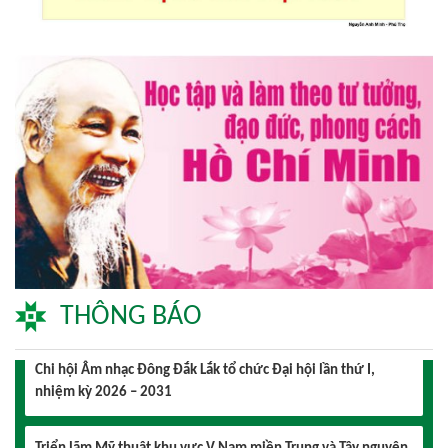
Triển lãm Mỹ thuật khu vực V Nam miền Trung và Tây nguyên
lần thứ 30
Lễ hội sầu riêng Đắk Lắk 2026 quy mô khủng với 17 hoạt
động đặc sắc
Đại hội lần thứ I Chi hội Múa: Sức trẻ dẫn lối đổi mới
Đại hội lần thứ I Chi hội Nhiếp ảnh Đông Đắk Lắk nhiệm kỳ
2026 – 2031 thành công tốt đẹp
THÔNG BÁO
Chi hội Âm nhạc Đông Đắk Lắk tổ chức Đại hội lần thứ I,
nhiệm kỳ 2026 – 2031
Triển lãm Mỹ thuật khu vực V Nam miền Trung và Tây nguyên
lần thứ 30