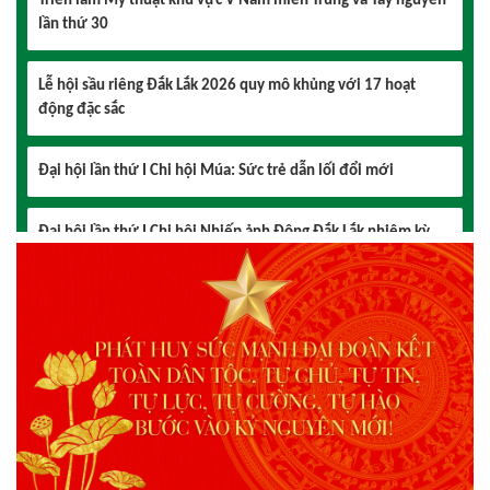
Lễ hội sầu riêng Đắk Lắk 2026 quy mô khủng với 17 hoạt
động đặc sắc
Đại hội lần thứ I Chi hội Múa: Sức trẻ dẫn lối đổi mới
Đại hội lần thứ I Chi hội Nhiếp ảnh Đông Đắk Lắk nhiệm kỳ
2026 – 2031 thành công tốt đẹp
Chi hội Âm nhạc Đông Đắk Lắk tổ chức Đại hội lần thứ I,
nhiệm kỳ 2026 – 2031