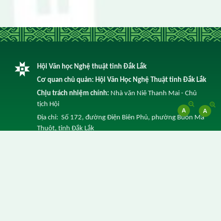
Hội Văn học Nghệ thuật tỉnh Đắk Lắk
Cơ quan chủ quản: Hội Văn Học Nghệ Thuật tỉnh Đắk Lắk
Chịu trách nhiệm chính:
Nhà văn Niê Thanh Mai - Chủ
tịch Hội
Địa chỉ: Số 172, đường Điện Biên Phủ, phường Buôn Ma
Thuột, tỉnh Đắk Lắk
Điện thoại: 0262 3852 641 -
Email: info@vhnt.daklak.gov.vn
© Ghi rõ nguồn Trang Thông tin điện tử của Hội Văn Học
Nghệ Thuật tỉnh Đắk Lắk khi trích dẫn lại tin từ địa chỉ
này.
Thực hiện bởi
VNPT Đắk Lắk