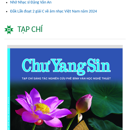
Nhớ Nhạc sĩ Đặng Văn An
Đắk Lắk đoạt 2 giải C về âm nhạc Việt Nam năm 2024
TẠP CHÍ