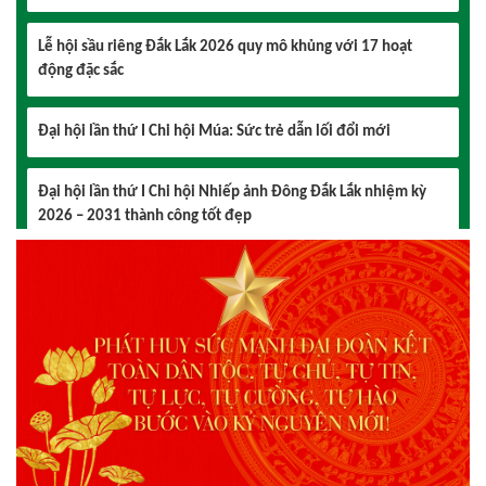
Lễ hội sầu riêng Đắk Lắk 2026 quy mô khủng với 17 hoạt
động đặc sắc
Đại hội lần thứ I Chi hội Múa: Sức trẻ dẫn lối đổi mới
Đại hội lần thứ I Chi hội Nhiếp ảnh Đông Đắk Lắk nhiệm kỳ
2026 – 2031 thành công tốt đẹp
Chi hội Âm nhạc Đông Đắk Lắk tổ chức Đại hội lần thứ I,
nhiệm kỳ 2026 – 2031
Đại hội Chi hội Văn học Đông Đắk Lắk nhiệm kỳ 2026 – 2031:
Vững bước trong giai đoạn mới