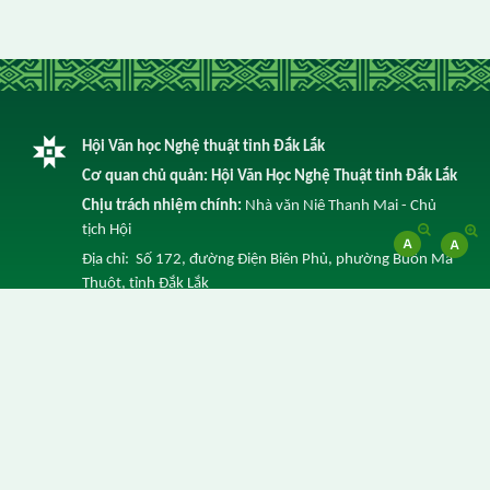
Hội Văn học Nghệ thuật tỉnh Đắk Lắk
Cơ quan chủ quản: Hội Văn Học Nghệ Thuật tỉnh Đắk Lắk
Chịu trách nhiệm chính:
Nhà văn Niê Thanh Mai - Chủ
tịch Hội
Địa chỉ: Số 172, đường Điện Biên Phủ, phường Buôn Ma
Thuột, tỉnh Đắk Lắk
Điện thoại: 0262 3852 641 -
Email: info@vhnt.daklak.gov.vn
© Ghi rõ nguồn Trang Thông tin điện tử của Hội Văn Học
Nghệ Thuật tỉnh Đắk Lắk khi trích dẫn lại tin từ địa chỉ
này.
Thực hiện bởi
VNPT Đắk Lắk