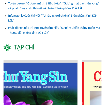
Tuyên dương “Gương mặt trẻ tiêu biểu”, “Gương mặt trẻ triển vọng”
và phát động cuộc thi viết về chiến sĩ biên phòng Đắk Lắk
Infographic-Cuộc thi viết "Tự hào người chiến sĩ Biên phòng tỉnh Đắk
Lắk"
Phát động Cuộc thi trực tuyến tìm hiểu “50 năm Chiến thắng Buôn Ma
Thuột, giải phóng tỉnh Đắk Lắk”
TẠP CHÍ