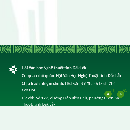
Hội Văn học Nghệ thuật tỉnh Đắk Lắk
Cơ quan chủ quản: Hội Văn Học Nghệ Thuật tỉnh Đắk Lắk
Chịu trách nhiệm chính:
Nhà văn Niê Thanh Mai - Chủ
tịch Hội
Địa chỉ: Số 172, đường Điện Biên Phủ, phường Buôn Ma
Thuột, tỉnh Đắk Lắk
Điện thoại: 0262 3852 641 -
Email: info@vhnt.daklak.gov.vn
© Ghi rõ nguồn Trang Thông tin điện tử của Hội Văn Học