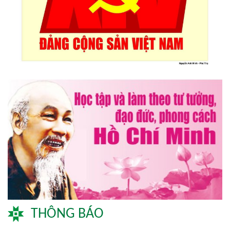
Lễ hội sầu riêng Đắk Lắk 2026 quy mô khủng với 17 hoạt
động đặc sắc
Đại hội lần thứ I Chi hội Múa: Sức trẻ dẫn lối đổi mới
Đại hội lần thứ I Chi hội Nhiếp ảnh Đông Đắk Lắk nhiệm kỳ
2026 – 2031 thành công tốt đẹp
Chi hội Âm nhạc Đông Đắk Lắk tổ chức Đại hội lần thứ I,
nhiệm kỳ 2026 – 2031
THÔNG BÁO
Đại hội Chi hội Văn học Đông Đắk Lắk nhiệm kỳ 2026 – 2031: