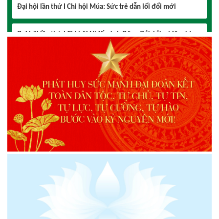
2026 – 2031 thành công tốt đẹp
Chi hội Âm nhạc Đông Đắk Lắk tổ chức Đại hội lần thứ I,
nhiệm kỳ 2026 – 2031
Triển lãm Mỹ thuật khu vực V Nam miền Trung và Tây nguyên
lần thứ 30
Lễ hội sầu riêng Đắk Lắk 2026 quy mô khủng với 17 hoạt
động đặc sắc
Đại hội lần thứ I Chi hội Múa: Sức trẻ dẫn lối đổi mới
Đại hội lần thứ I Chi hội Nhiếp ảnh Đông Đắk Lắk nhiệm kỳ
2026 – 2031 thành công tốt đẹp
Chi hội Âm nhạc Đông Đắk Lắk tổ chức Đại hội lần thứ I,