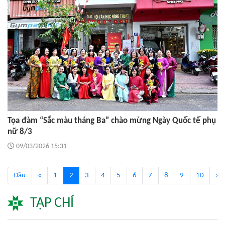
Tọa đàm “Sắc màu tháng Ba” chào mừng Ngày Quốc tế phụ
nữ 8/3
09/03/2026 15:31
(current)
Đầu
«
1
2
3
4
5
6
7
8
9
10
»
TẠP CHÍ