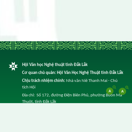
Hội Văn học Nghệ thuật tỉnh Đắk Lắk
Cơ quan chủ quản: Hội Văn Học Nghệ Thuật tỉnh Đắk Lắk
Chịu trách nhiệm chính:
Nhà văn Niê Thanh Mai - Chủ
tịch Hội
Địa chỉ: Số 172, đường Điện Biên Phủ, phường Buôn Ma
Thuột, tỉnh Đắk Lắk
Điện thoại: 0262 3852 641 -
Email: info@vhnt.daklak.gov.vn
© Ghi rõ nguồn Trang Thông tin điện tử của Hội Văn Học
Nghệ Thuật tỉnh Đắk Lắk khi trích dẫn lại tin từ địa chỉ