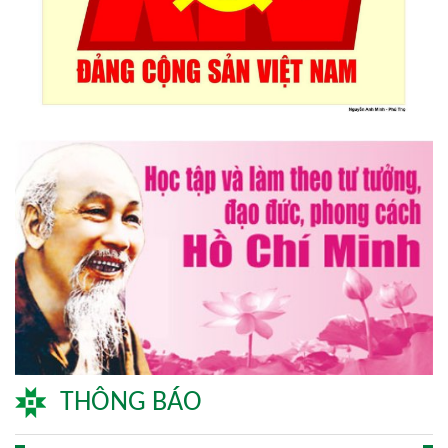
Lễ hội sầu riêng Đắk Lắk 2026 quy mô khủng với 17 hoạt
động đặc sắc
Đại hội lần thứ I Chi hội Múa: Sức trẻ dẫn lối đổi mới
Đại hội lần thứ I Chi hội Nhiếp ảnh Đông Đắk Lắk nhiệm kỳ
2026 – 2031 thành công tốt đẹp
Chi hội Âm nhạc Đông Đắk Lắk tổ chức Đại hội lần thứ I,
nhiệm kỳ 2026 – 2031
THÔNG BÁO
Đại hội Chi hội Văn học Đông Đắk Lắk nhiệm kỳ 2026 – 2031: