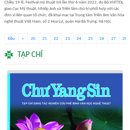
Chiều 19-8, Festival mỹ thuật trẻ lần thứ 6 năm 2022, do Bộ VHTTDL
giao Cục Mỹ thuật, Nhiếp ảnh và Triển lãm chủ trì phối hợp với các
đơn vị liên quan tổ chức, đã khai mạc tại Trung tâm Triển lãm Văn hóa
nghệ thuật Việt Nam, số 2 Hoa Lư, quận Hai Bà Trưng, Hà Nội.
Đầu
«
20
21
22
23
24
25
26
27
28
TẠP CHÍ