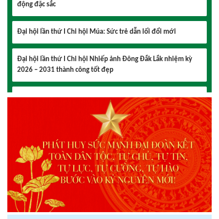
Đại hội lần thứ I Chi hội Múa: Sức trẻ dẫn lối đổi mới
Đại hội lần thứ I Chi hội Nhiếp ảnh Đông Đắk Lắk nhiệm kỳ
2026 – 2031 thành công tốt đẹp
Chi hội Âm nhạc Đông Đắk Lắk tổ chức Đại hội lần thứ I,
nhiệm kỳ 2026 – 2031
Đại hội Chi hội Văn học Đông Đắk Lắk nhiệm kỳ 2026 – 2031:
Vững bước trong giai đoạn mới