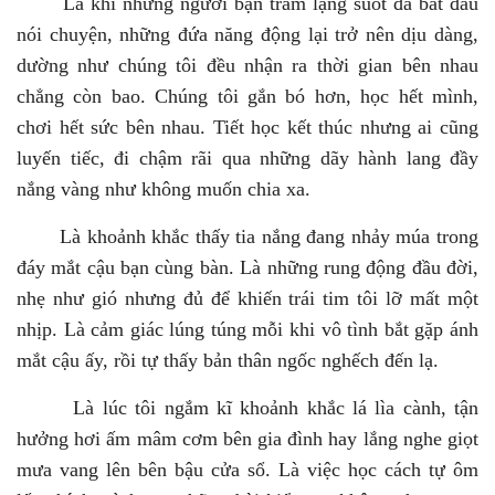
Là khi những người bạn trầm lặng suốt đã bắt đầu
nói chuyện, những đứa năng động lại trở nên dịu dàng,
dường như chúng tôi đều nhận ra thời gian bên nhau
chẳng còn bao. Chúng tôi gắn bó hơn, học hết mình,
chơi hết sức bên nhau. Tiết học kết thúc nhưng ai cũng
luyến tiếc, đi chậm rãi qua những dãy hành lang đầy
nắng vàng như không muốn chia xa.
Là khoảnh khắc thấy tia nắng đang nhảy múa trong
đáy mắt cậu bạn cùng bàn. Là những rung động đầu đời,
nhẹ như gió nhưng đủ để khiến trái tim tôi lỡ mất một
nhịp. Là cảm giác lúng túng mỗi khi vô tình bắt gặp ánh
mắt cậu ấy, rồi tự thấy bản thân ngốc nghếch đến lạ.
Là lúc tôi ngắm kĩ khoảnh khắc lá lìa cành, tận
hưởng hơi ấm mâm cơm bên gia đình hay lắng nghe giọt
mưa vang lên bên bậu cửa sổ. Là việc học cách tự ôm