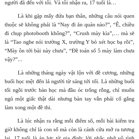
người đã đến với tôi. Và tôi nhận ra, 17 tuổi là…
Là khi gặp mấy đứa bạn thân, những câu nói quen
thuộc sẽ không phải là “Nay đi ăn quán nào?”, “Ê, chiều
đi chụp photobooth không?”, “Crush mày kìa”,… mà sẽ
là “Tao nghe nói trường X, trường Y bỏ xét học bạ rồi”,
“Mày ôn tới bài này chưa”, “Đề toán số 5 mày làm chưa
vậy?”...
Là những tháng ngày vật lộn với đề cương, những
buổi học mệt đến lả người từ sáng tới tối. Là những buổi
tối ngồi trước bàn học mà đầu óc trống rỗng, chỉ muốn
ngủ một giấc thật dài nhưng bàn tay vẫn phải cố gắng
làm xong một đề thi.
Là lúc nhận ra rằng mỗi điểm số, mỗi bài kiểm tra
giờ không chỉ là con số mà còn là cánh cửa mở ra tương
lai. 17 tuổi là áp lực từ gia đình: lời nhắc nhở vô tình