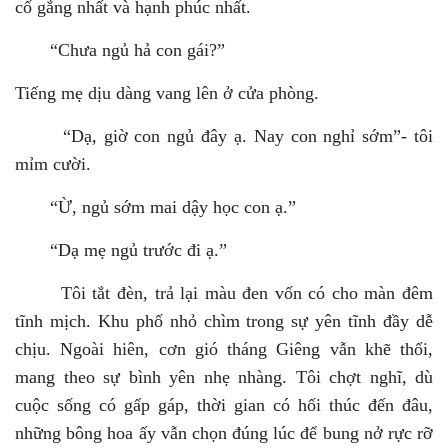
cố gắng nhất và hạnh phúc nhất.
“Chưa ngủ hả con gái?”
Tiếng mẹ dịu dàng vang lên ở cửa phòng.
“Dạ, giờ con ngủ đây ạ. Nay con nghỉ sớm”- tôi
mỉm cười.
“Ừ, ngủ sớm mai dậy học con ạ.”
“Dạ mẹ ngủ trước đi ạ.”
Tôi tắt đèn, trả lại màu đen vốn có cho màn đêm
tĩnh mịch. Khu phố nhỏ chìm trong sự yên tĩnh đầy dễ
chịu. Ngoài hiên, cơn gió tháng Giêng vẫn khẽ thổi,
mang theo sự bình yên nhẹ nhàng. Tôi chợt nghĩ, dù
cuộc sống có gấp gáp, thời gian có hối thúc đến đâu,
những bông hoa ấy vẫn chọn đúng lúc để bung nở rực rỡ