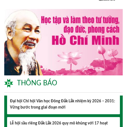
Lễ hội sầu riêng Đắk Lắk 2026 quy mô khủng với 17 hoạt
động đặc sắc
Đại hội lần thứ I Chi hội Múa: Sức trẻ dẫn lối đổi mới
Đại hội lần thứ I Chi hội Nhiếp ảnh Đông Đắk Lắk nhiệm kỳ
2026 – 2031 thành công tốt đẹp
Chi hội Âm nhạc Đông Đắk Lắk tổ chức Đại hội lần thứ I,
nhiệm kỳ 2026 – 2031
THÔNG BÁO
Đại hội Chi hội Văn học Đông Đắk Lắk nhiệm kỳ 2026 – 2031:
Vững bước trong giai đoạn mới
Lễ hội sầu riêng Đắk Lắk 2026 quy mô khủng với 17 hoạt
động đặc sắc