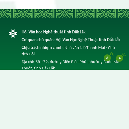
Hội Văn học Nghệ thuật tỉnh Đắk Lắk
Cơ quan chủ quản: Hội Văn Học Nghệ Thuật tỉnh Đắk Lắk
Chịu trách nhiệm chính:
Nhà văn Niê Thanh Mai - Chủ
tịch Hội
Địa chỉ: Số 172, đường Điện Biên Phủ, phường Buôn Ma
Thuột, tỉnh Đắk Lắk
Điện thoại: 0262 3852 641 -
Email: info@vhnt.daklak.gov.vn
© Ghi rõ nguồn Trang Thông tin điện tử của Hội Văn Học
Nghệ Thuật tỉnh Đắk Lắk khi trích dẫn lại tin từ địa chỉ
này.
Thực hiện bởi
VNPT Đắk Lắk