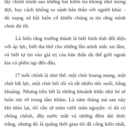
lấy chính mình sau những bài kiểm tra không như mong
đợi, học cách không so sánh bản thân với người khác -
dù mạng xã hội luôn cố khiến chúng ta tin rằng mình
chưa đủ tốt.
Là hiểu rằng trưởng thành là biết bình tĩnh đối diện
với áp lực, biết tha thứ cho những lần mình mắc sai lầm,
và biết tự tin vào giá trị của bản thân dù thế giới ngoài
kia có phồn tạp đến đâu.
17 tuổi chính là như thế: một chút hoang mang, một
chút bất lực, một chút bối rối và rất nhiều tiếc nuối, bâng
khuâng. Nhưng trên hết là những khoảnh khắc nhỏ bé sẽ
luôn rực rỡ trong tâm khảm. Là năm tháng mà sau này
khi nhìn lại, tôi vẫn sẽ mỉm cười mãn nguyện: vì dù có
chông chênh, đầy nước mắt và những đêm dài thức
trắng, nhưng đó là quãng thời gian tôi đã cống hiến nhất,