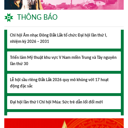
2026 – 2031 thành công tốt đẹp
THÔNG BÁO
Chi hội Âm nhạc Đông Đắk Lắk tổ chức Đại hội lần thứ I,
nhiệm kỳ 2026 – 2031
Triển lãm Mỹ thuật khu vực V Nam miền Trung và Tây nguyên
lần thứ 30
Lễ hội sầu riêng Đắk Lắk 2026 quy mô khủng với 17 hoạt
động đặc sắc
Đại hội lần thứ I Chi hội Múa: Sức trẻ dẫn lối đổi mới
Đại hội lần thứ I Chi hội Nhiếp ảnh Đông Đắk Lắk nhiệm kỳ
2026 – 2031 thành công tốt đẹp
Chi hội Âm nhạc Đông Đắk Lắk tổ chức Đại hội lần thứ I,