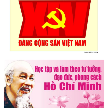
Triển lãm Mỹ thuật khu vực V Nam miền Trung và Tây nguyên
lần thứ 30
Lễ hội sầu riêng Đắk Lắk 2026 quy mô khủng với 17 hoạt
động đặc sắc
Đại hội lần thứ I Chi hội Múa: Sức trẻ dẫn lối đổi mới
Đại hội lần thứ I Chi hội Nhiếp ảnh Đông Đắk Lắk nhiệm kỳ