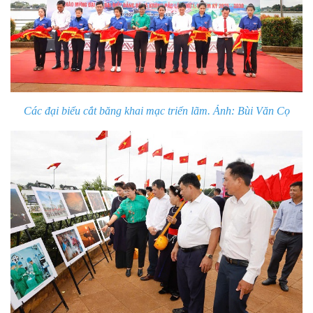
Các đại biểu cắt băng khai mạc triển lãm. Ảnh: Bùi Văn Cọ