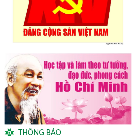
Triển lãm Mỹ thuật khu vực V Nam miền Trung và Tây nguyên
lần thứ 30
Lễ hội sầu riêng Đắk Lắk 2026 quy mô khủng với 17 hoạt
động đặc sắc
Đại hội lần thứ I Chi hội Múa: Sức trẻ dẫn lối đổi mới
Đại hội lần thứ I Chi hội Nhiếp ảnh Đông Đắk Lắk nhiệm kỳ
2026 – 2031 thành công tốt đẹp
THÔNG BÁO