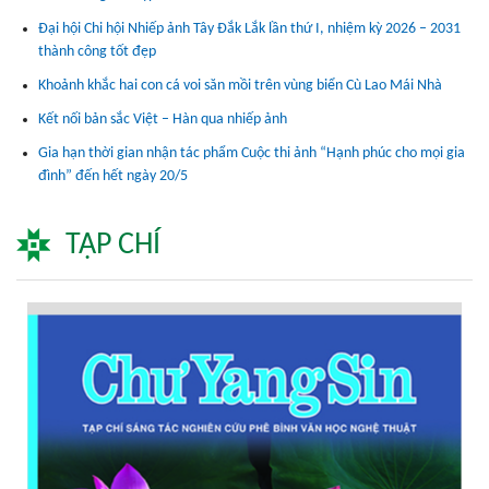
Đại hội Chi hội Nhiếp ảnh Tây Đắk Lắk lần thứ I, nhiệm kỳ 2026 – 2031
thành công tốt đẹp
Khoảnh khắc hai con cá voi săn mồi trên vùng biển Cù Lao Mái Nhà
Kết nối bản sắc Việt – Hàn qua nhiếp ảnh
Gia hạn thời gian nhận tác phẩm Cuộc thi ảnh “Hạnh phúc cho mọi gia
đình” đến hết ngày 20/5
TẠP CHÍ