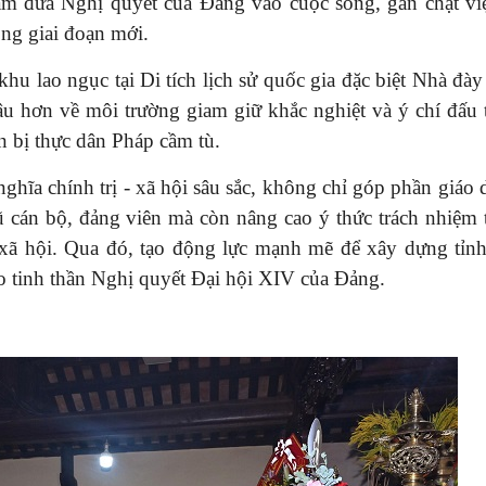
m đưa Nghị quyết của Đảng vào cuộc sống, gắn chặt việ
ong giai đoạn mới.
hu lao ngục tại Di tích lịch sử quốc gia đặc biệt Nhà đ
sâu hơn về môi trường giam giữ khắc nghiệt và ý chí đấu 
n bị thực dân Pháp cầm tù.
ghĩa chính trị - xã hội sâu sắc, không chỉ góp phần giáo 
 cán bộ, đảng viên mà còn nâng cao ý thức trách nhiệm 
ế, xã hội. Qua đó, tạo động lực mạnh mẽ để xây dựng tỉ
o tinh thần Nghị quyết Đại hội XIV của Đảng.