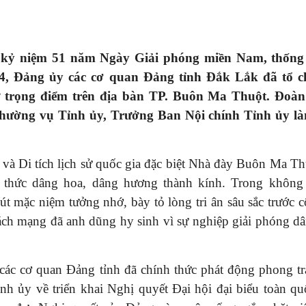
kỷ niệm 51 năm Ngày Giải phóng miền Nam, thống 
4/4, Đảng ủy các cơ quan Đảng tỉnh Đắk Lắk đã tổ 
 sử trọng điểm trên địa bàn TP. Buôn Ma Thuột. Đoà
hường vụ Tỉnh ủy, Trưởng Ban Nội chính Tỉnh ủy l
o và Di tích lịch sử quốc gia đặc biệt Nhà đày Buôn Ma T
i thức dâng hoa, dâng hương thành kính. Trong không 
t mặc niệm tưởng nhớ, bày tỏ lòng tri ân sâu sắc trước c
 cách mạng đã anh dũng hy sinh vì sự nghiệp giải phóng dâ
 351
Tạp chí Chư Yang Sin số 363 (tháng
Tạp chí Chư Yang Sin 
11 - 2022)
10-2022)
ác cơ quan Đảng tỉnh đã chính thức phát động phong tr
h ủy về triển khai Nghị quyết Đại hội đại biểu toàn qu