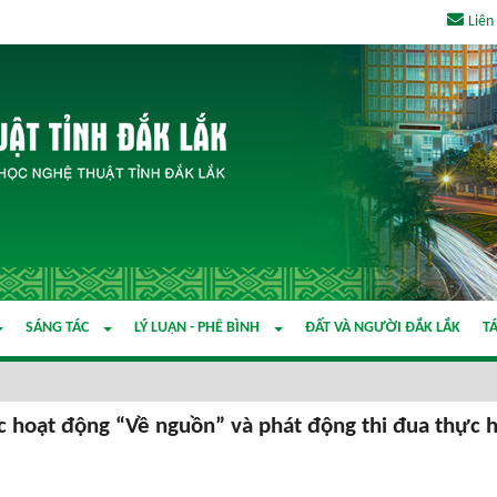
Liên
SÁNG TÁC
LÝ LUẬN - PHÊ BÌNH
ĐẤT VÀ NGƯỜI ĐẮK LẮK
TÁ
c hoạt động “Về nguồn” và phát động thi đua thực 