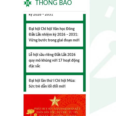
THÔNG BÁO
Đại hội Chi hội Văn học Đông
Đắk Lắk nhiệm kỳ 2026 – 2031:
Vững bước trong giai đoạn mới
Lễ hội sầu riêng Đắk Lắk 2026
quy mô khủng với 17 hoạt động
đặc sắc
Đại hội lần thứ I Chi hội Múa:
Sức trẻ dẫn lối đổi mới
Đại hội lần thứ I Chi hội Nhiếp
ảnh Đông Đắk Lắk nhiệm kỳ
2026 – 2031 thành công tốt đẹp
Chi hội Âm nhạc Đông Đắk Lắk
tổ chức Đại hội lần thứ I, nhiệm