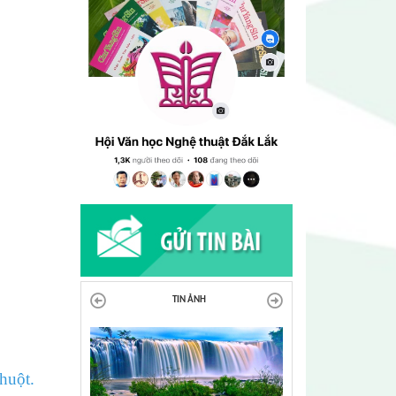
TIN ẢNH
huột.