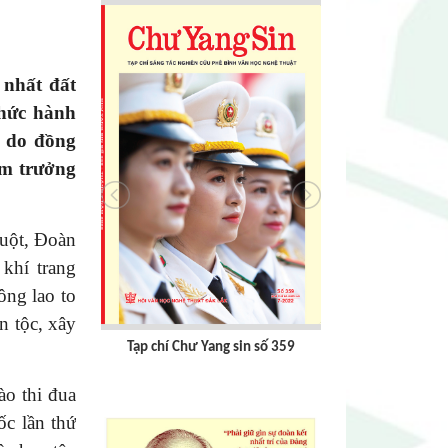
nhất đất
chức hành
n do đồng
àm trưởng
huột, Đoàn
khí trang
ông lao to
n tộc, xây
số 362 (tháng
Tạp chí Chư Yang sin số 359
Tạp chí Chư Y
ào thi đua
ốc lần thứ