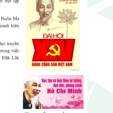
c học tập
ày Buôn Ma
tranh kiên
Lễ hội sầu riêng Đắk Lắk 2026
quy mô khủng với 17 hoạt động
đặc sắc
dục truyền
trong việc
Đại hội lần thứ I Chi hội Múa:
nh Đắk Lắk
Sức trẻ dẫn lối đổi mới
Đại hội lần thứ I Chi hội Nhiếp
ảnh Đông Đắk Lắk nhiệm kỳ
2026 – 2031 thành công tốt đẹp
Chi hội Âm nhạc Đông Đắk Lắk
tổ chức Đại hội lần thứ I, nhiệm
kỳ 2026 – 2031