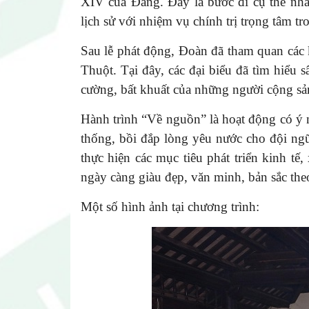
XIV của Đảng. Đây là bước đi cụ thể nhằ
lịch sử với nhiệm vụ chính trị trọng tâm tr
Sau lễ phát động, Đoàn đã tham quan các k
Thuột. Tại đây, các đại biểu đã tìm hiểu 
cường, bất khuất của những người cộng sả
Hành trình “Về nguồn” là hoạt động có ý n
thống, bồi đắp lòng yêu nước cho đội ngũ
thực hiện các mục tiêu phát triển kinh t
ngày càng giàu đẹp, văn minh, bản sắc the
Một số hình ảnh tại chương trình: