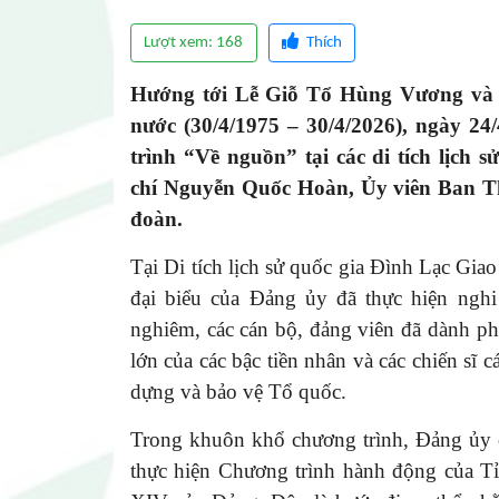
Lượt xem: 168
Thích
Hướng tới Lễ Giỗ Tổ Hùng Vương và 
nước (30/4/1975 – 30/4/2026), ngày 2
trình “Về nguồn” tại các di tích lịch
chí Nguyễn Quốc Hoàn, Ủy viên Ban T
đoàn.
Tại Di tích lịch sử quốc gia Đình Lạc Gia
đại biểu của Đảng ủy đã thực hiện ngh
nghiêm, các cán bộ, đảng viên đã dành phú
lớn của các bậc tiền nhân và các chiến sĩ
Tạp chí Chư Yang Sin số
dựng và bảo vệ Tổ quốc.
Trong khuôn khổ chương trình, Đảng ủy c
thực hiện Chương trình hành động của Tỉn