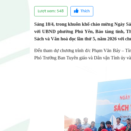
Lượt xem: 548
Thích
Sáng 18/4, trong khuôn khổ chào mừng Ngày Sá
với UBND phường Phú Yên, Bảo tàng tỉnh, T
Sách và Văn hoá đọc lần thứ 5, năm 2026 với ch
Đến tham dự chương trình đ/c Phạm Văn Bảy – Tỉ
Phó Trưởng Ban Tuyên giáo và Dân vận Tỉnh ủy 
Tạp chí Chư Yang Sin số