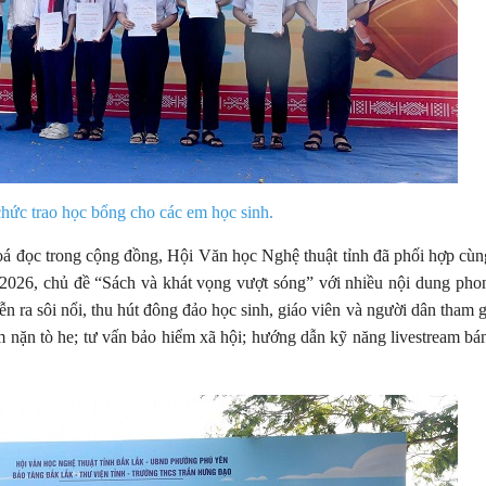
hức trao học bổng cho các em học sinh.
hoá đọc trong cộng đồng, Hội Văn học Nghệ thuật tỉnh đã phối hợp cùn
2026, chủ đề “Sách và khát vọng vượt sóng”
với nhiều nội dung phon
 ra sôi nổi, thu hút đông đảo học sinh, giáo viên và người dân tham g
ệm nặn tò he; tư vấn bảo hiểm xã hội; hướng dẫn kỹ năng livestream bá