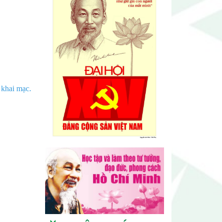
Lễ hội sầu riêng Đắk Lắk 2026
 khai mạc.
quy mô khủng với 17 hoạt động
đặc sắc
Đại hội lần thứ I Chi hội Múa:
Sức trẻ dẫn lối đổi mới
Đại hội lần thứ I Chi hội Nhiếp
ảnh Đông Đắk Lắk nhiệm kỳ
2026 – 2031 thành công tốt đẹp
Chi hội Âm nhạc Đông Đắk Lắk