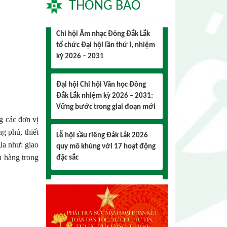
THÔNG BÁO
tổ chức Đại hội lần thứ I, nhiệm
kỳ 2026 – 2031
Đại hội Chi hội Văn học Đông
Đắk Lắk nhiệm kỳ 2026 – 2031:
Vững bước trong giai đoạn mới
Lễ hội sầu riêng Đắk Lắk 2026
quy mô khủng với 17 hoạt động
g các đơn vị
đặc sắc
g phú, thiết
ia như: giao
Đại hội lần thứ I Chi hội Múa:
n hàng trong
Sức trẻ dẫn lối đổi mới
Đại hội lần thứ I Chi hội Nhiếp
ảnh Đông Đắk Lắk nhiệm kỳ
2026 – 2031 thành công tốt đẹp