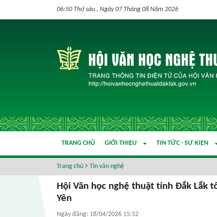
06:50 Thứ sáu , Ngày 07 Tháng 08 Năm 2026
TRANG CHỦ
GIỚI THIỆU
TIN TỨC - SỰ KIỆN
Trang chủ
Tin văn nghệ
Hội Văn học nghệ thuật tỉnh Đắk Lắk 
Yên
Ngày đăng: 18/04/2026 15:52