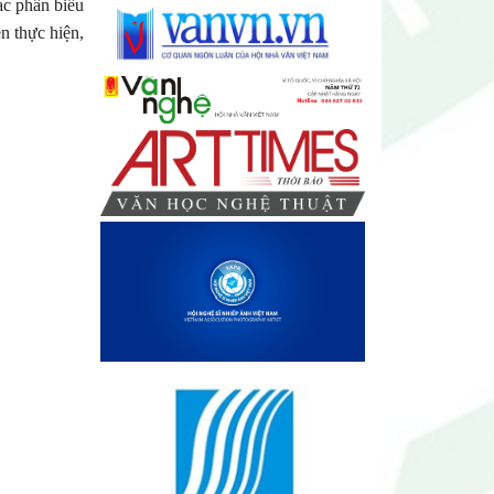
ác phần biểu
n thực hiện,