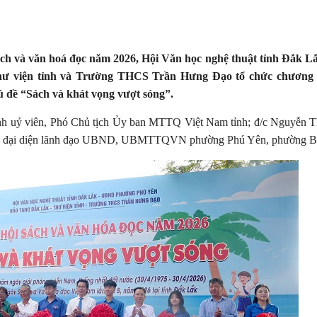
ch và văn hoá đọc năm 2026, Hội Văn học nghệ thuật tỉnh Đắk L
hư viện tỉnh và Trường THCS Trần Hưng Đạo tổ chức chương
ủ đề
“Sách và khát vọng vượt sóng”.
nh uỷ viên, Phó Chủ tịch Ủy ban MTTQ Việt Nam tỉnh; đ/c Nguyễn T
và đại diện lãnh đạo UBND, UBMTTQVN phường Phú Yên, phường B
 351
Tạp chí Chư Yang Sin số 363 (tháng
Tạp chí Chư Yang Sin 
11 - 2022)
10-2022)