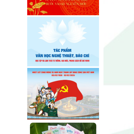
Chi hội Âm nhạc Đông Đắk Lắk
tổ chức Đại hội lần thứ I, nhiệm
kỳ 2026 – 2031
Đại hội Chi hội Văn học Đông
Đắk Lắk nhiệm kỳ 2026 – 2031:
Vững bước trong giai đoạn mới