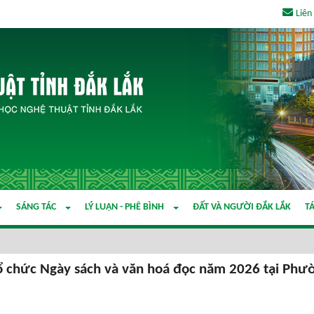
Liên
SÁNG TÁC
LÝ LUẬN - PHÊ BÌNH
ĐẤT VÀ NGƯỜI ĐẮK LẮK
TÁ
tổ chức Ngày sách và văn hoá đọc năm 2026 tại Phư