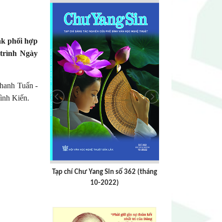
ắk phối hợp
 trình
Ngày
hanh Tuấn -
ình Kiến.
số 362 (tháng
Tạp chí Chư Yang sin số 359
Tạp chí Chư Y