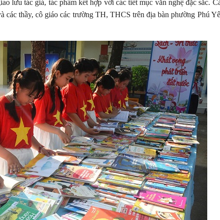
ao lưu tác giả, tác phẩm kết hợp với các tiết mục văn nghệ đặc sắc. C
à các thầy, cô giáo các trường TH, THCS trên địa bàn phường Phú Yê