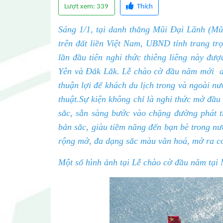
Lượt xem: 339
Thích
Sáng 1/1, tại danh thắng Mũi Đại Lãnh (Mũi
trên đất liền Việt Nam, UBND tỉnh trang tr
lần đầu tiên nghi thức thiêng liêng này đư
Yên và Đắk Lắk. Lễ chào cờ đầu năm mới diễ
thuận lợi để khách du lịch trong và ngoài n
thuật.Sự kiện không chỉ là nghi thức mở đ
sắc, sẵn sàng bước vào chặng đường phát t
bản sắc, giàu tiềm năng đến bạn bè trong nư
rộng mở, đa dạng sắc màu văn hoá, mở ra cơ hộ
Một số hình ảnh tại Lễ chào cờ đầu năm tại