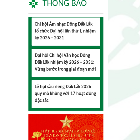
THÔNG BÁO
Chi hội Âm nhạc Đông Đắk Lắk
tổ chức Đại hội lần thứ I, nhiệm
kỳ 2026 – 2031
Đại hội Chi hội Văn học Đông
Đắk Lắk nhiệm kỳ 2026 – 2031:
Vững bước trong giai đoạn mới
Lễ hội sầu riêng Đắk Lắk 2026
quy mô khủng với 17 hoạt động
đặc sắc
Đại hội lần thứ I Chi hội Múa:
Sức trẻ dẫn lối đổi mới
Đại hội lần thứ I Chi hội Nhiếp
ảnh Đông Đắk Lắk nhiệm kỳ
2026 – 2031 thành công tốt đẹp