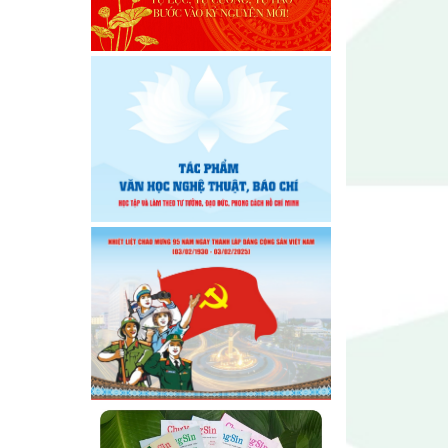
Chi hội Âm nhạc Đông Đắk Lắk
tổ chức Đại hội lần thứ I, nhiệm
kỳ 2026 – 2031
Đại hội Chi hội Văn học Đông
Đắk Lắk nhiệm kỳ 2026 – 2031:
Vững bước trong giai đoạn mới