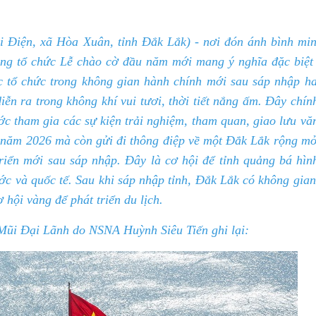
 Điện, xã Hòa Xuân, tỉnh Đắk Lắk) - nơi đón ánh bình min
ọng tổ chức Lễ chào cờ đầu năm mới mang ý nghĩa đặc biệt 
ợc tổ chức trong không gian hành chính mới sau sáp nhập ha
n ra trong không khí vui tươi, thời tiết nắng ấm. Đây chính
ước tham gia các sự kiện trải nghiệm, tham quan, giao lưu v
ầu năm 2026 mà còn gửi đi thông điệp về một Đắk Lắk rộng mở
riển mới sau sáp nhập. Đây là cơ hội để tỉnh quảng bá hìn
ớc và quốc tế. Sau khi sáp nhập tỉnh, Đắk Lắk có không gian
i vàng để phát triển du lịch.
 Mũi Đại Lãnh do NSNA Huỳnh Siêu Tiến ghi lại:
Tạp chí Chư Yang Sin số 351
Tạp chí Chư Yang Sin 
11 - 2022