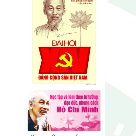
Lễ hội sầu riêng Đắk Lắk 2026
quy mô khủng với 17 hoạt động
đặc sắc
Đại hội lần thứ I Chi hội Múa:
Sức trẻ dẫn lối đổi mới
Đại hội lần thứ I Chi hội Nhiếp
ảnh Đông Đắk Lắk nhiệm kỳ
2026 – 2031 thành công tốt đẹp