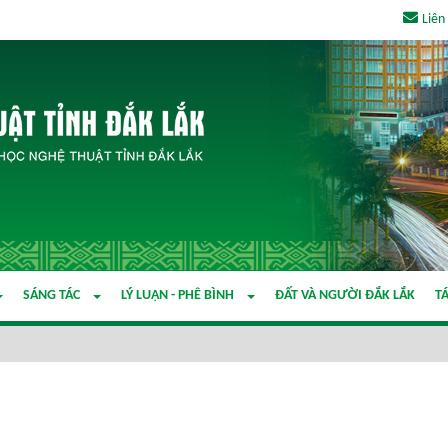
Liên
SÁNG TÁC
LÝ LUẬN - PHÊ BÌNH
ĐẤT VÀ NGƯỜI ĐẮK LẮK
TÁ