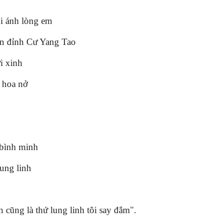
ọi ánh lòng em
ên đỉnh Cư Yang Tao
i xinh
 hoa nở
 bình minh
ung linh
 cũng là thứ lung linh tôi say đắm".