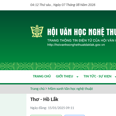
04:12 Thứ sáu , Ngày 07 Tháng 08 Năm 2026
TRANG CHỦ
GIỚI THIỆU
TIN TỨC - SỰ KIỆN
Trang chủ
Mầm xanh Văn học nghệ thuật
Thơ - Hồ Lắk
Ngày đăng: 15/01/2025 09:11