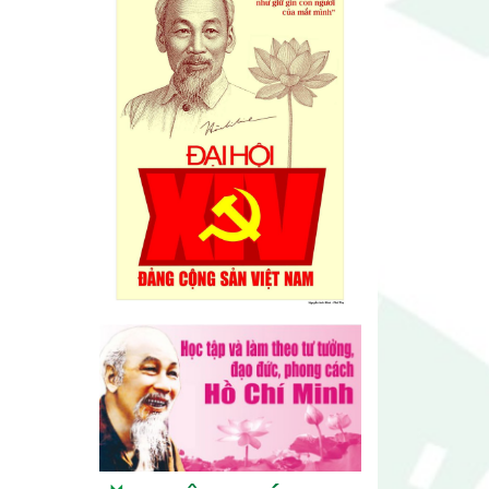
Lễ hội sầu riêng Đắk Lắk 2026
quy mô khủng với 17 hoạt động
đặc sắc
Đại hội lần thứ I Chi hội Múa:
Sức trẻ dẫn lối đổi mới
Đại hội lần thứ I Chi hội Nhiếp
ảnh Đông Đắk Lắk nhiệm kỳ
2026 – 2031 thành công tốt đẹp