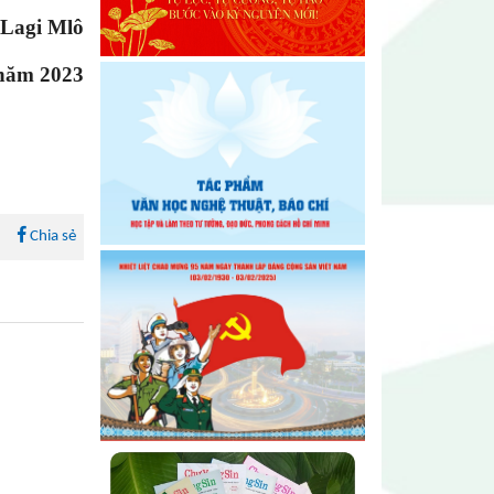
ảnh Đông Đắk Lắk nhiệm kỳ
Lagi Mlô
2026 – 2031 thành công tốt đẹp
 năm 2023
Chi hội Âm nhạc Đông Đắk Lắk
tổ chức Đại hội lần thứ I, nhiệm
kỳ 2026 – 2031
Đại hội Chi hội Văn học Đông
Đắk Lắk nhiệm kỳ 2026 – 2031:
Chia sẻ
Vững bước trong giai đoạn mới