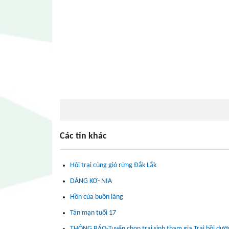
Các tin khác
Hội trại cùng gió rừng Đắk Lắk
DÁNG KƠ- NIA
Hồn của buôn làng
Tản mạn tuổi 17
THÔNG BÁO-Tuyển chọn trại sinh tham gia Trại bồi dưỡng