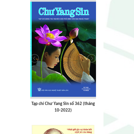
số 363 (tháng
Tạp chí Chư Yang Sin số 362 (tháng
Tạp chí Chư Y
)
10-2022)