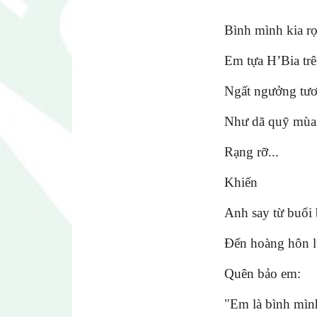
Bình mình kia r
Em tựa H’Bia tr
Ngất ngưởng tươ
Như dã quỹ mùa
Rạng rỡ...
Khiến
Anh say từ buổi
Đến hoàng hôn l
Quên bảo em:
"Em là bình mình