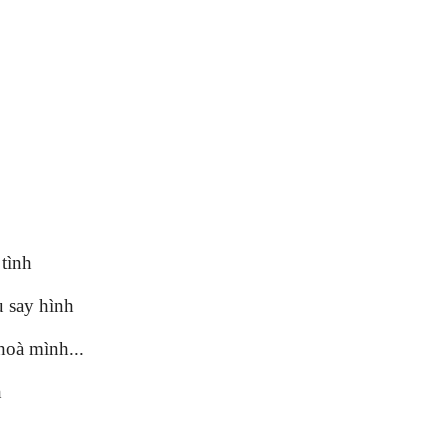
tình
u say hình
oà mình...
Tạp chí Chư Yang Sin số 351
Tạp chí Chư Yang Sin 
11 - 2022
h