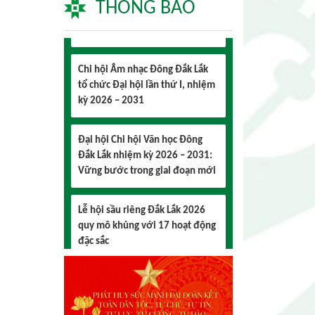
THÔNG BÁO
Chi hội Âm nhạc Đông Đắk Lắk
tổ chức Đại hội lần thứ I, nhiệm
kỳ 2026 – 2031
Đại hội Chi hội Văn học Đông
Đắk Lắk nhiệm kỳ 2026 – 2031:
Vững bước trong giai đoạn mới
Lễ hội sầu riêng Đắk Lắk 2026
quy mô khủng với 17 hoạt động
đặc sắc
Đại hội lần thứ I Chi hội Múa:
Sức trẻ dẫn lối đổi mới
Đại hội lần thứ I Chi hội Nhiếp