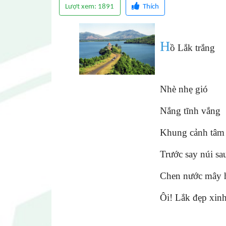
Lượt xem: 1891
Thích
H
ồ Lắk trắng
Nhè nhẹ gió
Nắng tĩnh vắng
Khung cảnh tâm 
Trước say núi sa
Chen nước mây h
Ôi! Lắk đẹp xin