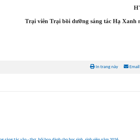
H'
Trại viên Trại bồi dưỡng sáng tác Hạ Xanh
In trang này
Email
 sáng tác văn - thơ, hội hoạ dành cho học sinh, sinh viên năm 2026