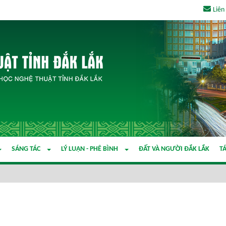
Liên
SÁNG TÁC
LÝ LUẬN - PHÊ BÌNH
ĐẤT VÀ NGƯỜI ĐẮK LẮK
TÁ