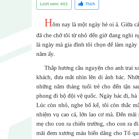
Lượt xem: 402
Thích
H
ôm nay là một ngày hè oi ả. Giữa c
đã che chở tôi từ nhỏ đến giờ đang nghi n
là ngày mà gia đình tôi chọn để làm ngày 
năm ấy.
Thắp hương cầu nguyện cho anh trai xon
khách, đưa mắt nhìn lên di ảnh bác. Nhữ
những năm tháng tuổi trẻ cho đến tận s
phong đi bộ đội vệ quốc. Ngày bác đi, bà 
Lúc còn nhỏ, nghe bố kể, tôi còn thắc mắ
nhiệm vụ cao cả, lớn lao cơ mà. Đến mãi 
mẹ cho con ra chiến trường, cho con ra đ
mãi đem xương máu hiến dâng cho Tổ quốc.