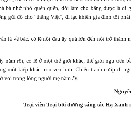
à bà nhớ nhớ quên quên, đòi làm cho bằng được là đi g
ng gửi đồ cho "thằng Việt", đi lạc khiến gia đình tôi phải 
 là về bác, có lẽ nỗi đau ấy quá lớn đến nỗi trở thành 
m rồi, có lẽ ở một thế giới khác, thế giới ngụ trên bầ
ống một kiếp khác trọn vẹn hơn. Chiến tranh cướp đi ng
giờ vơi trong lòng người mẹ năm ấy.
Nguyễ
Trại viên Trại bồi dưỡng sáng tác Hạ Xanh