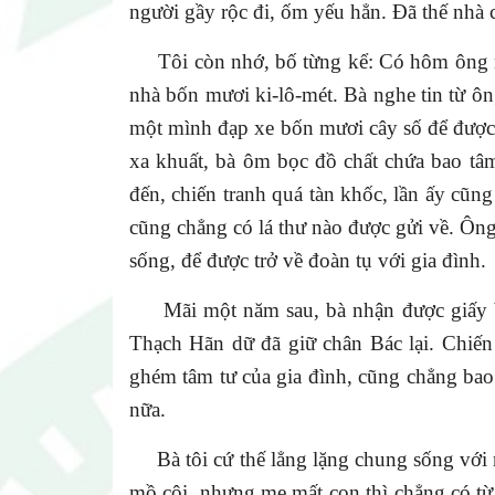
người gầy rộc đi, ốm yếu hẳn. Đã thế nhà 
Tôi còn nhớ, bố từng kể: Có hôm ông nhậ
nhà bốn mươi ki-lô-mét. Bà nghe tin từ ông
một mình đạp xe bốn mươi cây số để được g
xa khuất, bà ôm bọc đồ chất chứa bao tâ
đến, chiến tranh quá tàn khốc, lần ấy cũng
cũng chẳng có lá thư nào được gửi về. Ôn
sống, để được trở về đoàn tụ với gia đình.
Mãi một năm sau, bà nhận được giấy báo
Thạch Hãn dữ đã giữ chân Bác lại. Chiến
ghém tâm tư của gia đình, cũng chẳng bao
nữa.
Bà tôi cứ thế lẳng lặng chung sống với nỗ
mồ côi, nhưng mẹ mất con thì chẳng có từ n