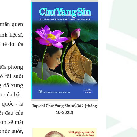
 thân quen
h liệt sĩ,
 hè đỏ lửa
iữa phòng
ố tôi suốt
g đã xung
n của bác.
 quốc - là
số 363 (tháng
Tạp chí Chư Yang Sin số 362 (tháng
Tạp chí Chư Y
ỗi đau của
)
10-2022)
con sẽ mãi
khóc suốt,