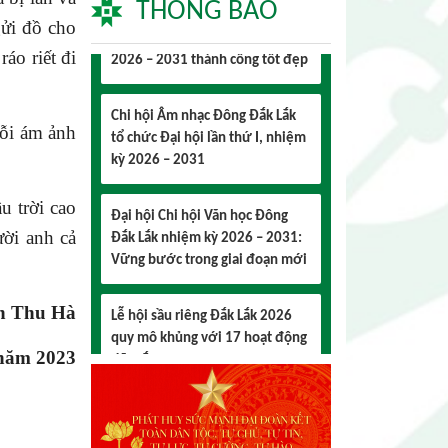
THÔNG BÁO
2026 – 2031 thành công tốt đẹp
ửi đồ cho
ráo riết đi
Chi hội Âm nhạc Đông Đắk Lắk
tổ chức Đại hội lần thứ I, nhiệm
kỳ 2026 – 2031
nỗi ám ảnh
Đại hội Chi hội Văn học Đông
Đắk Lắk nhiệm kỳ 2026 – 2031:
u trời cao
Vững bước trong giai đoạn mới
ười anh cả
Lễ hội sầu riêng Đắk Lắk 2026
quy mô khủng với 17 hoạt động
n Thu Hà
đặc sắc
 năm 2023
Đại hội lần thứ I Chi hội Múa:
Sức trẻ dẫn lối đổi mới