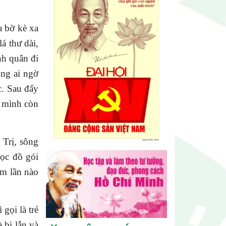
 bờ kè xa
á thư dài,
nh quân đi
ng ai ngờ
c. Sau đấy
i mình còn
Lễ hội sầu riêng Đắk Lắk 2026
quy mô khủng với 17 hoạt động
Trị, sông
đặc sắc
bọc đồ gói
êm lần nào
Đại hội lần thứ I Chi hội Múa:
Sức trẻ dẫn lối đổi mới
gọi là trẻ
Đại hội lần thứ I Chi hội Nhiếp
 bị lẫn và
ảnh Đông Đắk Lắk nhiệm kỳ