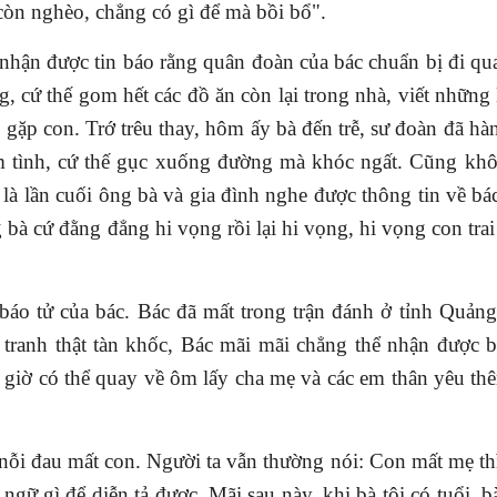
còn nghèo, chẳng có gì để mà bồi bổ".
n được tin báo rằng quân đoàn của bác chuẩn bị đi qua
, cứ thế gom hết các đồ ăn còn lại trong nhà, viết những l
ặp con. Trớ trêu thay, hôm ấy bà đến trễ, sư đoàn đã hà
m tình, cứ thế gục xuống đường mà khóc ngất. Cũng khô
 là lần cuối ông bà và gia đình nghe được thông tin về bá
g bà cứ đằng đẳng hi vọng
rồi
lại hi vọng, hi vọng con tra
 tử của bác. Bác đã mất trong trận đánh ở tỉnh Quảng 
 tranh thật tàn khốc, Bác mãi mãi chẳng thể nhận được 
 giờ có thể quay về ôm lấy cha mẹ và các em thân yêu th
i đau mất con. Người ta vẫn thường nói: Con mất mẹ thì 
gữ gì để diễn tả được. Mãi sau này, khi bà tôi có tuổi, bà