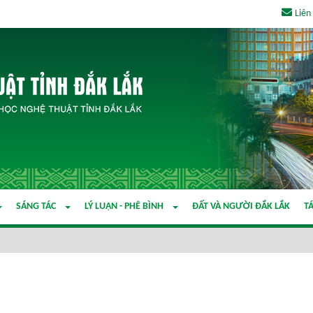
Liên
SÁNG TÁC
LÝ LUẬN - PHÊ BÌNH
ĐẤT VÀ NGƯỜI ĐẮK LẮK
TÁ