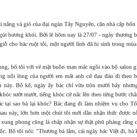
ái nắng và gió của đại ngàn Tây Nguyên, căn nhà cấp bốn
gút hương khói. Bởi lẽ hôm nay là 27/07 - ngày thương bin
giỗ cho bác ruột tôi, một người lính đã hi sinh trong mùa
g, bố tôi với vẻ mặt buồn man mác ngồi vào bộ salon g
ng nỗi lòng của người em mất anh cứ đau đáu đi theo b
au này. Bố kể, ngày ấy bác chỉ vừa tròn mười bảy nhưn
khóc sướt mướt, tiếng khóc cứ nấc lên theo từng bước châ
c tại sao bà lại khóc? Bác đang đi làm nhiệm vụ cho Tổ
Tạp chí Chư Yang Sin số 351
Tạp chí Chư Yang Sin 
sau này, lớn hơn một chút tôi mới dần nhận thức được n
11 - 2022
i xung phong cũng là chấp nhận sự thật phũ phàng rằng 
 Bố tôi nói: "Thương bà lắm, cái ngày bác Việt đi, bà 