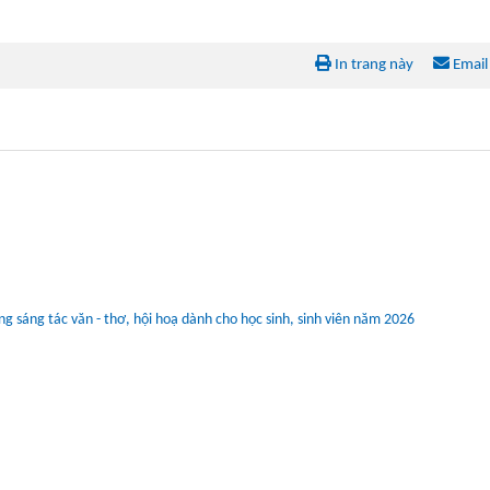
In trang này
Email
 sáng tác văn - thơ, hội hoạ dành cho học sinh, sinh viên năm 2026