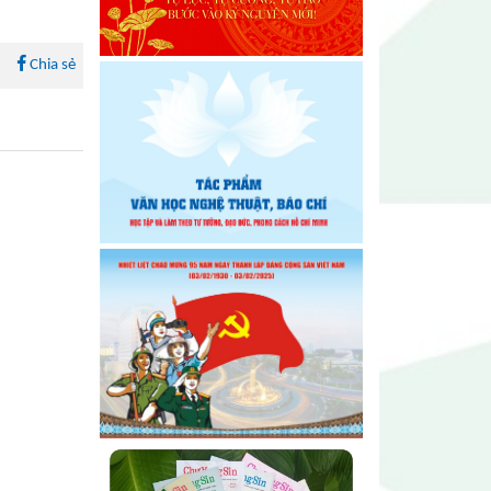
Đại hội lần thứ I Chi hội Nhiếp
ảnh Đông Đắk Lắk nhiệm kỳ
2026 – 2031 thành công tốt đẹp
Chia sẻ
Chi hội Âm nhạc Đông Đắk Lắk
tổ chức Đại hội lần thứ I, nhiệm
kỳ 2026 – 2031
Đại hội Chi hội Văn học Đông
Đắk Lắk nhiệm kỳ 2026 – 2031:
Vững bước trong giai đoạn mới