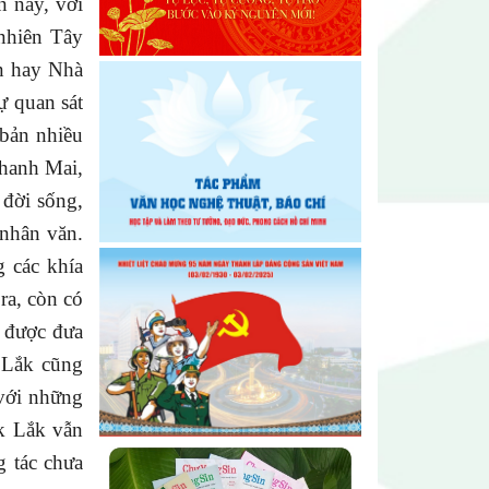
n nay, với
Đại hội lần thứ I Chi hội Múa:
nhiên Tây
Sức trẻ dẫn lối đổi mới
an hay Nhà
ự quan sát
Đại hội lần thứ I Chi hội Nhiếp
 bản nhiều
ảnh Đông Đắk Lắk nhiệm kỳ
2026 – 2031 thành công tốt đẹp
hanh Mai
,
đời sống,
Chi hội Âm nhạc Đông Đắk Lắk
 nhân văn.
tổ chức Đại hội lần thứ I, nhiệm
 các khía
kỳ 2026 – 2031
ra, còn có
ã được đưa
 Lắk cũng
 với những
ắk Lắk vẫn
g tác chưa