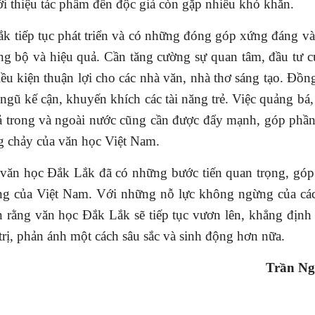
ới thiệu tác phẩm đến độc giả còn gặp nhiều khó khăn.
tiếp tục phát triển và có những đóng góp xứng đáng và
g bộ và hiệu quả. Cần tăng cường sự quan tâm, đầu tư c
ều kiện thuận lợi cho các nhà văn, nhà thơ sáng tạo. Đồng
ngũ kế cận, khuyến khích các tài năng trẻ. Việc quảng bá, 
ả trong và ngoài nước cũng cần được đẩy mạnh, góp phầ
 chảy của
văn học Việt Nam.
ăn học Đắk Lắk đã có những bước tiến quan trọng, góp
ng của Việt Nam. Với những nỗ lực không ngừng của các
 rằng văn học Đắk Lắk sẽ tiếp tục vươn lên, khẳng định 
rị, phản ánh một cách sâu sắc và sinh động hơn nữa
.
Trần Ng