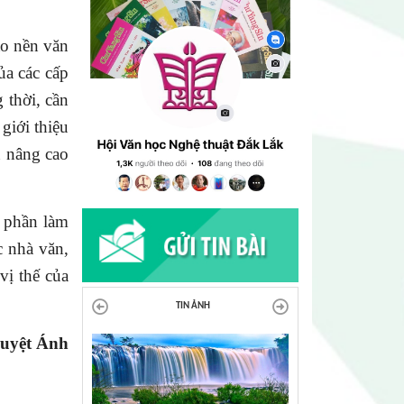
o nền văn
ủa các cấp
 thời, cần
giới thiệu
n nâng cao
 phần làm
 nhà văn,
vị thế của
TIN ẢNH
uyệt Ánh