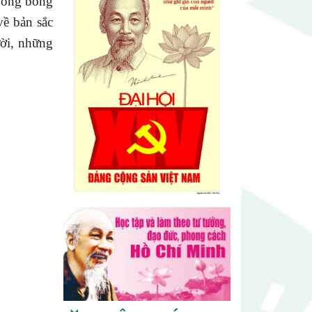
 nóng bỏng
về bản sắc
ười, những
Triển lãm Mỹ thuật khu vực V
Nam miền Trung và Tây nguyên
lần thứ 30
Lễ hội sầu riêng Đắk Lắk 2026
quy mô khủng với 17 hoạt động
đặc sắc
Đại hội lần thứ I Chi hội Múa: