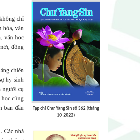
 không chỉ
n hóa, văn
, văn học
mới, đồng
áng chiến
sự hy sinh
n người cụ
n học cũng
n ban đầu
 số 362 (tháng
Tạp chí Chư Yang sin số 359
Tạp chí Chư 
)
. Các nhà