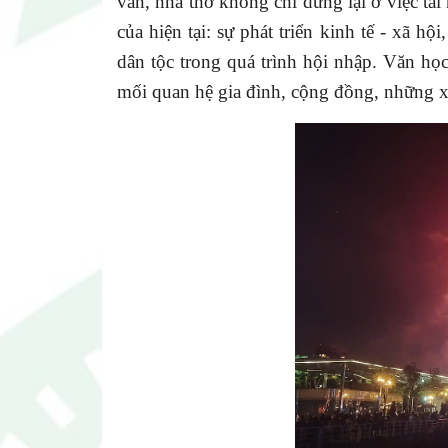
văn, nhà thơ không chỉ dừng lại ở việc t
của hiện tại: sự phát triển kinh tế - xã h
dân tộc trong quá trình hội nhập. Văn họ
mối quan hệ gia đình, cộng đồng, những xu