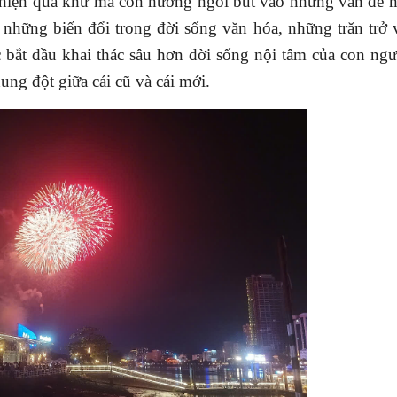
ái hiện quá khứ mà còn hướng ngòi bút vào những vấn đề
ội, những biến đổi trong đời sống văn hóa, những trăn trở 
c bắt đầu khai thác sâu hơn đời sống nội tâm của con ng
ng đột giữa cái cũ và cái mới.