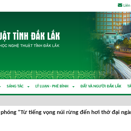
Liên
SÁNG TÁC
LÝ LUẬN - PHÊ BÌNH
ĐẤT VÀ NGƯỜI ĐẮK LẮK
TÁ
 phóng "Từ tiếng vọng núi rừng đến hơi thở đại ngà