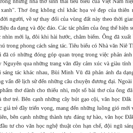
rong những nhà thơ sinh thái tiêu biểu của Việt Nam hiệ
 xanh".
Thơ ông không chỉ khắc họa vẻ đẹp của thiên 
ời người, về sự thay đổi của vùng đất này theo thời gi
iệu đa dạng và độc đáo. Các tác phẩm của ông thể hiện s
c nhìn mới lạ, đôi khi hài hước, châm biếm. Ông đã xuất
hú trong phong cách sáng tác.
Tiêu biểu có
Nhà văn Niê T
 đã có những đóng góp quan trọng trong việc phản ánh 
ây Nguyên qua những trang văn đầy cảm xúc và giàu tính
i sáng tác khác nhau, Bùi Minh Vũ đã phản ánh đa dạng
ng vấn đề lịch sử đến những câu chuyện đương đại.
Ngoài 
 phẩm thơ dành cho thiếu nhi, một số bài thơ của ông đ
 thơ trẻ.
Bên cạnh những cây bút gạo cội, văn học Đắk
ác giả trẻ đầy triển vọng, mang đến những luồng gió mới
nhiên, bên cạnh những thành tựu đáng tự hào, văn học Đ
 đầu tư cho văn học nghệ thuật còn hạn chế, đội ngũ sán