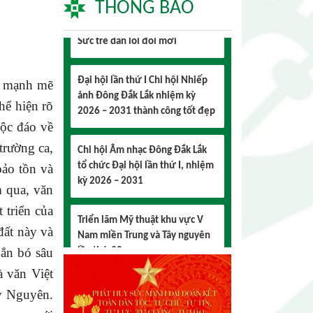
THÔNG BÁO
Sức trẻ dẫn lối đổi mới
Đại hội lần thứ I Chi hội Nhiếp
ảnh Đông Đắk Lắk nhiệm kỳ
2026 – 2031 thành công tốt đẹp
n mạnh mẽ
hể hiện rõ
Chi hội Âm nhạc Đông Đắk Lắk
độc đáo về
tổ chức Đại hội lần thứ I, nhiệm
trường ca,
kỳ 2026 – 2031
bảo tồn và
 qua, văn
Triển lãm Mỹ thuật khu vực V
Nam miền Trung và Tây nguyên
 triển của
lần thứ 30
đất này và
ắn bó sâu
Lễ hội sầu riêng Đắk Lắk 2026
à văn Việt
quy mô khủng với 17 hoạt động
đặc sắc
y Nguyên.