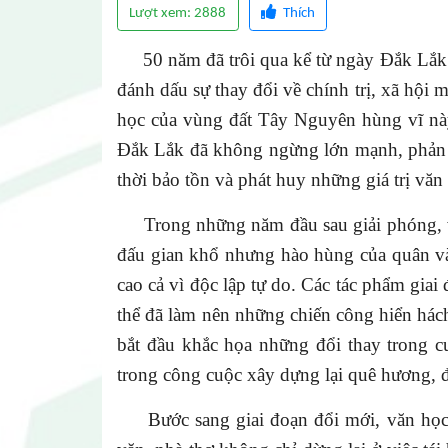
Lượt xem: 2888
Thích
50 năm đã trôi qua kể từ ngày Đắk Lắk h
đánh dấu sự thay đổi về chính trị, xã hội 
học của vùng đất Tây Nguyên hùng vĩ nà
Đắk Lắk đã không ngừng lớn mạnh, phản á
thời bảo tồn và phát huy những giá trị văn
Trong những năm đầu sau giải phóng, vă
đấu gian khổ nhưng hào hùng của quân và 
cao cả vì độc lập tự do. Các tác phẩm gia
thể đã làm nên những chiến công hiển hác
bắt đầu khắc họa những đổi thay trong c
Tạp chí Chư Yang Sin s
trong công cuộc xây dựng lại quê hương, đ
Bước sang giai đoạn đổi mới, văn học Đ