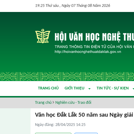
19:25 Thứ sáu , Ngày 07 Tháng 08 Năm 2026
TRANG CHỦ
GIỚI THIỆU
TIN TỨC - SỰ KIỆN
Trang chủ
Nghiên cứu - Trao đổi
Văn học Đắk Lắk 50 năm sau Ngày giải
Ngày đăng: 28/04/2025 14:25