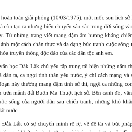
oàn toàn giải phóng (10/03/1975), một mốc son lịch sử
mà còn tạo ra những biến chuyển sâu sắc trong đời sống vă
y. Từ những trang viết mang đậm âm hưởng kháng chiến
nh một cách chân thực và đa dạng bức tranh cuộc sống 
 hóa truyền thống độc đáo của các dân tộc anh em.
n học Đắk Lắk chủ yếu tập trung tái hiện những năm th
dân ta, ca ngợi tinh thần yêu nước, ý chí cách mạng và 
i đoạn này thường mang đậm tính sử thi, ngợi ca những co
h trên mảnh đất Buôn Ma Thuột lịch sử. Bên cạnh đó, vă
uộc sống của người dân sau chiến tranh, những khó khă
ố 351
Tạp chí Chư Yang Sin số 363 (tháng
Tạp chí Chư Yang Sin
11 - 2022)
10-2022
ất nước.
ắk Lắk có sự chuyển mình rõ rệt về đề tài và bút pháp