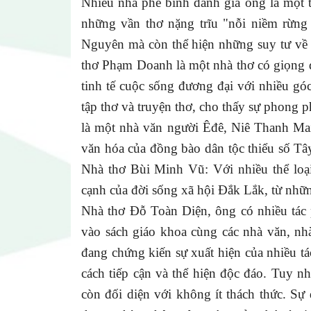
Nhiều nhà phê bình đánh giá ông là một t
những vần thơ nặng trĩu "nỗi niềm rừng
Nguyên mà còn thể hiện những suy tư về đ
thơ Phạm Doanh là một nhà thơ có giọng đ
tinh tế cuộc sống đương đại với nhiều gó
tập thơ và truyện thơ, cho thấy sự phong p
là một nhà văn người Êđê, Niê Thanh Mai
văn hóa của đồng bào dân tộc thiểu số T
Nhà thơ Bùi Minh Vũ: Với nhiều thể loạ
cạnh của đời sống xã hội Đắk Lắk, từ nhữ
Nhà thơ
Đỗ Toàn Diện,
ông
có nhiều tác
vào sách giáo khoa cùng c
ác nhà văn, nhà
đang chứng kiến sự xuất hiện của nhiều t
cách tiếp cận và thể hiện độc đáo. Tuy 
còn đối diện với không ít thách thức. Sự