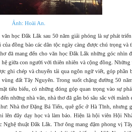
Ảnh: Hoài An.
ăn học Đắk Lắk sau 50 năm giải phóng là sự phát triể
ói của đồng bào các
dân tộc
ngày càng được chú trọng và t
à thơ đã mang đến cho văn học Đắk Lắk những góc nhìn 
 hệ giữa con người với thiên nhiên và cộng đồng. Những 
ợc ghi chép và chuyển tải qua ngôn ngữ viết, góp phần 
ủa vùng đất Tây Nguyên. Trong suốt chặng đường 50 năm
ặt tiêu biểu, có những đóng góp quan trọng vào sự phát
 đến những nhà văn, nhà thơ đã gắn bó sâu sắc với mảnh 
như:
Nhà thơ Đặng Bá Tiến, quê gốc ở Hà Tĩnh, nhưng g
i lên đây dạy học và làm báo. Hiện là hội viên Hội Nh
ọc Nghệ thuật Đắk Lắk. Thơ ông mang đậm phong vị Tâ