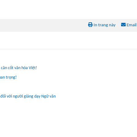
In trang này
Email
 căn cốt văn hóa Việt!
uan trọng!
 đối với người giảng dạy Ngữ văn