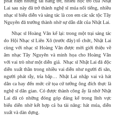
phát hiện những tài năng trẻ,
nhiều học trò
của Nhật
Lai sau này đã trở thành nghệ sĩ múa nổi tiếng,
nhiều
nhạc sĩ biểu diễn và sáng tác
là con em các sắc tộc
Tây
Nguyên đã trưởng thành nhờ sự dẫn dắt của Nhật Lai.
Nhạc sĩ Hoàng Vân kể lại:
trong một trại sáng tác
do Hội Nhạc sĩ Liên Xô (
trước đây
) tổ
chức,
Nhật Lai
cùng với nhạc sĩ Hoàng Vân
được mời
giới thiệu về
âm nhạc Tây Nguyên và minh họa cho Hoàng Vân
với vai trò như một diễn giả.
Nhạc sĩ
Nhật Lai đã độc
diễn xuất thần trong nhiều vai
diễn như
người đi săn,
người
phát rẫy, trỉa bắp…
Nhật Lai
nhập vai và hát
dân ca hay đến mức cử tọa cứ tưởng ông đích thực là
nghệ sĩ dân gian.
Có được thành công ấy là nhờ
Nhật
Lai đã có những đóng góp đáng kể trong lĩnh vực
biểu diễn nhờ
kết hợp cả ba
tài
năng:
hát múa, diễn
xuất và dàn dựng.