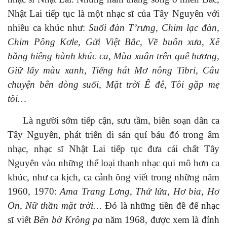
Nhật Lai
tiếp tục
là một nhạc sĩ của Tây Nguyên với
nhiều
ca khúc
như
:
Suối đàn T’rưng, Chim lạc đàn,
Chim Pông Kơle, Gửi Việt Bắc, Về buôn xưa, Xê
băng hiêng hành khúc ca, Mùa xuân trên quê hương,
Giữ lấy màu xanh, Tiếng hát Mơ nông Tibri, Câu
chuyện bên dòng suối, Mặt trời Ê đê, Tôi gặp mẹ
tôi…
Là người
sớm tiếp cận,
sưu
tầm,
biên soạn dân ca
Tây Nguyên, phát triển
di sản quí báu đó
trong
âm
nhạc
,
nhạc sĩ
Nhật Lai tiếp tục đưa
cái chất
Tây
Nguyên
vào
những thể loại thanh nhạc
qui mô
hơn ca
khúc, như ca
kịch,
ca cảnh
ông
viết trong những năm
1960, 19
70:
Ama Trang Lơng, Thử lửa, Hơ bia, Hơ
On, Nữ thần mặt trời…
Đó là những
tiền đề để nhạc
sĩ viết
Bên bờ Krông pa
năm 1968, được xem là
đỉnh