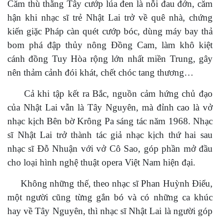
Căm thù thằng Tây cướp lúa đen là nỗi đau đớn, căm
hận khi nhạc sĩ trẻ Nhật Lai trở về quê nhà, chứng
kiến giặc Pháp càn quét cướp bóc, dùng máy bay thả
bom phá đập thủy nông Đồng Cam, làm khô kiệt
cánh đồng Tuy Hòa rộng lớn nhất miền Trung, gây
nên thảm cảnh đói khát, chết chóc tang thương…
Cả khi tập kết ra Bắc, nguồn cảm hứng chủ đạo
của Nhật Lai vẫn là Tây Nguyên, mà đỉnh cao là vở
nhạc kịch Bên bờ Krông Pa sáng tác năm 1968. Nhạc
sĩ Nhật Lai trở thành tác giả nhạc kịch thứ hai sau
nhạc sĩ Đỗ Nhuận với vở Cô Sao, góp phần mở đầu
cho loại hình nghệ thuật opera Việt Nam hiện đại.
Không những thế, theo nhạc sĩ Phan Huỳnh Điểu,
một người cũng từng gắn bó và có những ca khúc
hay về Tây Nguyên, thì nhạc sĩ Nhật Lai là người góp