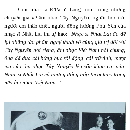
Còn n
hạc sĩ K'Pá Y Lăng,
một trong những
chuyên gia về âm nhạc Tây Nguyên, người học trò,
người em thân
thiết,
người đồng hương Phú Yên
của
nhạc sĩ Nhật Lai
thì tự hào
:
"Nhạc sĩ Nhật Lai đã để
lại những tác phẩm nghệ thuật vô cùng giá trị đối với
Tây Nguyên nói riêng, âm nhạc Việt Nam nói chung;
ông đã đưa cái hừng hực sôi động, cái trữ tình, mượt
mà của âm nhạc Tây Nguyên lên sân khấu ca múa.
Nhạc sĩ Nhật Lai có những đóng góp hiếm thấy trong
nền âm nhạc Việt Nam...".