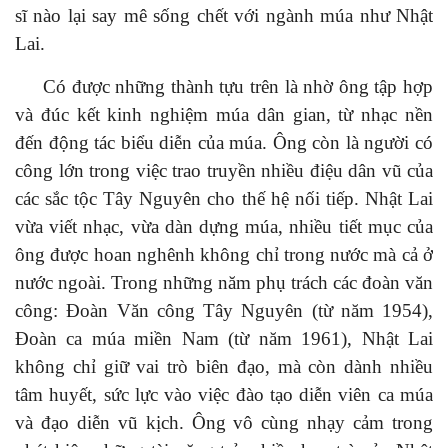
sĩ nào
lại
say mê sống chết với ngành múa như Nhật
Lai.
Có được những thành tựu trên là nhờ ô
ng tập hợp
và đúc kết kinh nghiệm múa dân gian, từ nhạc nền
đến động tác biểu
diễn
của
múa. Ô
ng
còn
là người có
công lớn trong việc
trao
truyền nhiều điệu dân vũ của
các sắc tộc
Tây Nguyên cho thế hệ nối tiếp.
Nhật Lai
vừa viết
nhạc,
vừa dàn dựng múa, nhiều tiết mục của
ông được hoan nghênh không chỉ trong nước mà cả ở
nước ngoài. Trong những năm phụ trách các đoàn văn
công:
Đoàn Văn công Tây Nguyên (từ năm 1954),
Đoàn ca múa miền Nam (từ năm 1961), Nhật Lai
không chỉ
giữ
vai trò biên đạo, mà còn dành nhiều
tâm
huyết, sức
lực vào việc đào tạo diễn viên ca múa
và đạo diễn vũ kịch. Ông
vô cùng
nhạy cảm trong