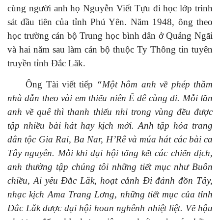
cùng người anh họ Nguyễn Viết Tựu đi học lớp trinh
sát đầu tiên của tỉnh Phú Yên
. N
ăm 1948, ông theo
học trường cán bộ Trung học bình dân ở Quảng Ngãi
và hai năm sau làm cán bộ thuộc Ty Thông tin tuyên
truyền tỉnh Đắc Lăk.
Ông
Tài viết tiếp
“
Một hôm anh về phép thăm
nhà dẫn theo vài em thiếu niên Ê đê cùng đi. Mỗi lần
anh về quê thì thanh thiếu nhi trong vùng đều được
tập nhiều bài hát hay kịch mới. Anh tập hóa trang
dân tộc Gia Rai, Ba Nar, H’Rê và múa hát các bài ca
Tây nguyên. Mỗi khi đại hội tổng kết các chiến dịch,
anh thường tập chúng tôi những tiết mục như Buôn
chiều, Ai yêu Đắc Lăk, hoạt cảnh Đi đánh đồn Tây,
nhạc kịch Ama Trang Lơng, những tiết mục của tỉnh
Đắc Lăk được đại hội hoan nghênh nhiệt liệt. Về hậu