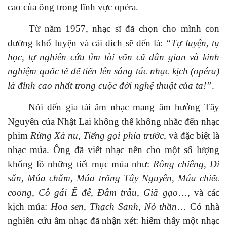
cao của ông trong lĩnh vực opéra.
T
ừ năm
1957,
nhạc sĩ đã
chọn
cho mình
con
đường khổ luyện và
cái đích
sẽ
đến
là
:
“Tự luyện, tự
học, tự nghiên cứu tìm tòi vốn cũ dân gian và kinh
nghiệm quốc tế để tiến lên sáng tác nhạc kịch (opéra)
là đỉnh cao nhất trong cuộc đời nghệ thuật của ta!”
.
Nói đến
gia tài âm nhạc mang âm hưởng Tây
Nguyên
của Nhật Lai
không thể không nhắc
đến nhạc
phim
Rừng Xà nu, Tiếng gọi phía
trước,
và đặc biệt là
nhạc múa. Ông
đã
viết nhạc nền cho một số lượng
khổng lồ những tiết mục múa
như
:
Rông chiêng, Đi
săn, Múa chăm, Múa trống Tây Nguyên, Múa chiếc
coong, Cô gái Ê đê, Đâm trâu, Giã gạo
…, và các
kịch múa:
Hoa sen, Thạch Sanh, Nỏ thần
…
Có nhà
nghiên cứu âm nhạc đã nhận xét: h
iếm thấy
một
nhạc