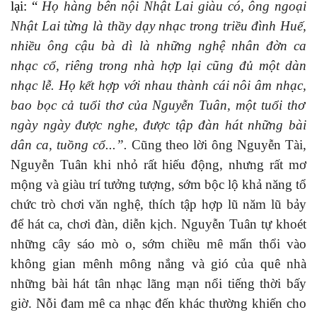
lại: “
Họ hàng bên nội
Nhật Lai
giàu
có
,
ô
ng ngoại
Nhật Lai
từng là thầy dạy nhạc trong triều đình Huế,
nhiều ông cậu bà dì là những nghệ nhân đờn ca
nhạc cổ, riêng trong nhà hợp lại cũng đủ một dàn
nhạc lễ. Họ kết
hợp với nhau
thành cái nôi âm
nhạc,
bao bọc
cả
tuổi thơ của
Nguyễn
Tuân, một tuổi thơ
ngày ngày được nghe, được tập đàn hát những bài
dân ca, tuồng cổ.
..”.
Cũng theo lời ông Nguyễn Tài,
Nguyễn Tuân khi nhỏ rất h
iếu động, nhưng rất mơ
mộng và giàu trí tưởng tượng, sớm bộc lộ khả năng tổ
chức
trò chơi
văn nghệ, thích
tập
hợp lũ năm lũ bảy
để
hát ca, chơi đàn, diễn kịch.
Nguyễn Tuân
tự khoét
những cây sáo mò o, sớm chiều mê mẩn thổi vào
không gian mênh mông nắng và gió của
quê nhà
những bài hát tân nhạc lãng mạn nổi tiếng thời
bấy
giờ
. Nỗi đam mê ca nhạc đến
khác
thường khiến cho