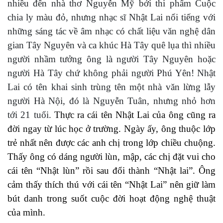
nhiều đến nhà thơ Nguyễn Mỹ bởi thi phẩm Cuộc
chia ly màu đỏ, nhưng nhạc sĩ Nhật Lai nổi tiếng với
những sáng tác về âm nhạc có chất liệu văn nghệ dân
gian Tây Nguyên và ca khúc Hà Tây quê lụa thì nhiều
người nhầm tưởng ông là người Tây Nguyên hoặc
người Hà Tây chứ không phải người Phú Yên!
Nhật
Lai có tên khai sinh trùng
tên
một nhà văn lừng lẫy
người Hà Nội, đó là Nguyễn Tuân, nhưng nhỏ hơn
tới 21 tuổi.
Thực ra cái tên Nhật Lai của ông cũng ra
đời ngay từ lúc học ở trường. Ngày ấy, ông thuộc lớp
trẻ nhất nên được các anh chị trong lớp chiều chuộng.
Thấy ông có dáng người lùn, mập, các chị đặt vui cho
cái tên “Nhật lùn” rồi sau đổi thành “Nhật lai”. Ông
cảm thấy thích thú với cái tên “Nhật Lai” nên giữ làm
bút danh trong suốt cuộc đời hoạt động nghệ thuật
của mình.