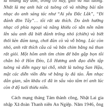
là những tay đờn, trống cổ
hay,
giỏi và hát tuồng.
Nhất là mẹ anh hát cả tuồng cổ và những bài tân
nhạc do anh sáng tác như “Ai yêu Đắc Lăk”, “Đi
đánh đồn Tây”… tôi rất ưa thích. Do ảnh hưởng
nhạc cổ phía ngoại và năng khiếu có sẵn nên năm
lên sáu anh đã biết đánh trống nhỏ (chiến) và biết
thổi kèn đám tang, chơi đàn cò và vỗ bồng. Lúc còn
nhỏ, anh rất thích câu cá và bắn chim bằng ná thun
rất giỏi. Một hôm anh tìm chim để bắn gặp bọn tôi
chăn bò ở Hòn Đèo, Lỗ Hương anh đạo diễn tập
tuồng và diễn ngay tại chỗ, nhất là tuồng San Hậu,
mặt các diễn viên đều vẽ bằng lọ đá táo.
Âm nhạc
dân gian, sân khấu cổ đã in sâu vào tâm trí anh lúc
còn ở độ tuổi thiếu niên.
Cách mạng tháng Tám thành công, Nhật Lai
gia
nhập Xã đoàn Thanh niên An Ngiệp. Năm 1946, ông