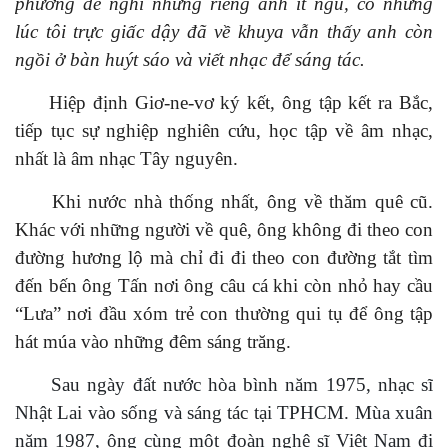
phương để nghỉ nhưng riêng anh ít ngủ, có những
lúc tôi trực giấc dậy đã về khuya vẫn thấy anh còn
ngồi ở bàn huýt sáo và viết nhạc để sáng tác.
Hiệp định Giơ-ne-vơ ký kết, ông tập kết ra Bắc,
tiếp tục sự nghiệp nghiên cứu, học tập về âm nhạc,
nhất là âm nhạc Tây nguyên.
Khi nước nhà thống nhất, ông về thăm quê cũ.
Khác với những người về quê, ông không đi theo con
đường hương lộ mà chỉ đi đi theo con đường tắt tìm
đến bến ông Tấn nơi ông câu cá khi còn nhỏ hay cầu
“Lưa” nơi đầu xóm trẻ con thường qui tụ để ông tập
hát múa vào những đêm sáng trăng.
Sau ngày đất nước hòa bình năm 1975, nhạc sĩ
Nhật Lai vào sống và sáng tác tại TPHCM.
M
ùa xuân
năm 1987, ông cùng một đoàn nghệ sĩ Việt Nam đi