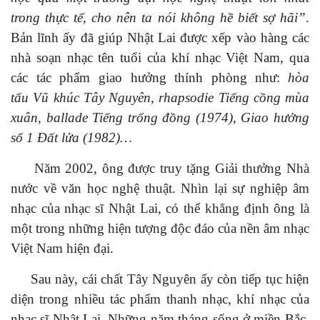
trong thực tế, cho nên ta nói không hề biết sợ hãi”
.
Bản lĩnh ấy đã
giúp
Nhật Lai
được xếp vào
hàng các
nhà soạn nhạc tên tuổi của khí nhạc Việt Nam, qua
các tác phẩm giao hưởng thính phòng
như:
hòa
tấu Vũ khúc Tây Nguyên, rhapsodie Tiếng cồng mùa
xuân, ballade Tiếng trống đồng (1974), Giao hưởng
số 1 Đất lửa (1982)…
Năm 2002, ông được truy tặng Giải thưởng Nhà
nước về văn học nghệ thuật.
N
hìn lại sự nghiệp
âm
nhạc
của nhạc sĩ Nhật Lai, có thể khẳng định ông là
một trong những hiện tượng độc đáo của nền âm nhạc
Việt Nam hiện đại.
Sau này
,
cái
chất Tây Nguyên
ấy còn t
iếp tục
hiện
diện
trong nhiều tác phẩm thanh
nhạc,
khí nhạc của
nhạc sĩ
Nhật Lai.
Những năm tháng s
ống
ở miền
Bắc,