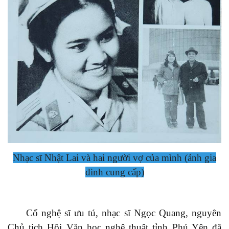
Nhạc sĩ Nhật Lai và hai người vợ của mình (ảnh gia
đình cung cấp)
Cố n
ghệ sĩ ưu
tú, nhạc sĩ
Ngọc Quang,
nguyên
Chủ tịch Hội Văn học nghệ thuật tỉnh Phú Yên
đã