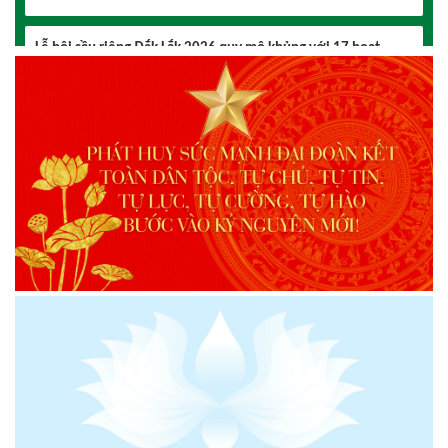
Lễ hội sầu riêng Đắk Lắk 2026 quy mô khủng với 17 hoạt
động đặc sắc
Đại hội lần thứ I Chi hội Múa: Sức trẻ dẫn lối đổi mới
Đại hội lần thứ I Chi hội Nhiếp ảnh Đông Đắk Lắk nhiệm kỳ
2026 – 2031 thành công tốt đẹp
Chi hội Âm nhạc Đông Đắk Lắk tổ chức Đại hội lần thứ I,
nhiệm kỳ 2026 – 2031
Đại hội Chi hội Văn học Đông Đắk Lắk nhiệm kỳ 2026 – 2031:
Vững bước trong giai đoạn mới