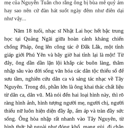
mẹ
của Nguyễn Tuân cho rằng ông bị
bùa mê quỷ ám
hay sao nên
cứ đàn hát suốt ngày đêm như điên dại
như
vậy.
..
Năm 18 tuổi,
nhạc sĩ Nhật Lai
học hết bậc trung
học tại Quảng Ngãi giữa hoàn cảnh kháng chiến
chống Pháp, ông
lên công tác ở Đắk Lắk, một tỉnh
giáp giới Phú Yên
và bây giờ hai tỉnh lại là một!
Từ
đây, ông dần dần lặn lội khắp các buôn làng, thâm
nhập sâu vào đời sống văn hóa các dân tộc thiểu số để
sưu tầm, nghiên cứu dân ca và sáng tác nhạc về Tây
Nguyên. Trong
đó, phần lớn là ông khai thác chất liệu
từ dân ca, dân vũ. Mà nói đến hai loại hình này, thì rõ
ràng hình ảnh, hình tượng người mẹ, người chị, người
thiếu nữ luôn hiện diện đầy ắp, ấm áp và tràn đầy sức
sống.
Ông hòa nhập rất nhanh vào Tây Nguyên, từ
hình thức bề ngoài như đóng khố, mang gùi, đi chân