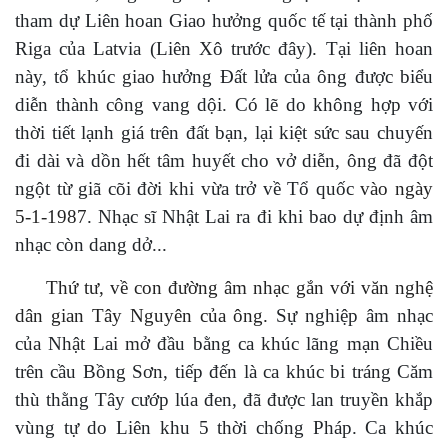
tham dự Liên hoan Giao hưởng quốc tế tại thành phố
Riga của Latvia
(Liên Xô trước đây). Tại liên hoan
này
, tổ khúc giao hưởng Đất lửa của ông được biểu
diễn thành công vang dội. Có
lẽ do không hợp với
thời tiết lạnh giá trên đất bạn, lại
kiệt sức sau chuyến
đi
dài và dồn hết
tâm huyết
cho vở diễn
, ông đã đột
ngột từ giã cõi đời khi
vừa
trở về Tổ qu
ốc
vào ngày
5-1-1987
. Nhạc sĩ Nhật Lai ra đi khi
bao dự định âm
nhạc còn dang
dở..
.
Thứ tư, về con đường âm nhạc gắn với văn nghệ
dân gian Tây Nguyên của ông.
Sự nghiệp âm nhạc
của Nhật Lai mở đầu bằng ca khúc lãng mạn Chiều
trên cầu Bồng Sơn, tiếp đến là ca khúc bi tráng Căm
thù thằng Tây cướp lúa đen, đã được lan truyền khắp
vùng tự do Liên khu 5 thời chống Pháp. Ca khúc