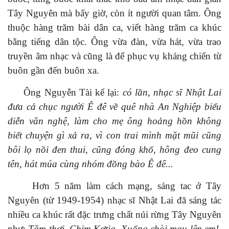
Tây Nguyên mà bấy giờ, còn ít người
quan tâm.
Ông
t
huộc hàng
trăm
bài dân ca, viết hàng trăm ca khúc
bằng tiếng dân
tộc. Ông
vừa
đàn, vừa
hát, vừa
trao
truyền âm nhạc và cũng là để phục vụ kháng chiến từ
buôn
gần
đến buôn
xa
.
Ông Nguyễn Tài kể lại:
c
ó lần, nhạc sĩ
Nhật Lai
đưa
cả
chục người Ê đê về quê nhà
An Nghiệp
biểu
diễn
văn nghệ
,
làm
cho mẹ
ông
hoảng hồn
không
biết chuyện gì xả ra, vì
con trai mình
mặt mũi cũng
bôi
lọ nồi
đen thui, cũng đóng khố,
hông
đeo
cung
tên, hát múa
cùng nhóm đồng bào Ê đê...
Hơn 5 năm làm cách mạng, sáng tac ở Tây
Nguyên
(
từ
1949-1954)
nhạc sĩ
Nhật Lai
đã sáng tác
nhiều ca
khúc rất
đặc
trưng
chất núi rừng
Tây Nguyên
như
:
Tăm thơi, Chim Kơtia, Xuống chòi mau lên em!,