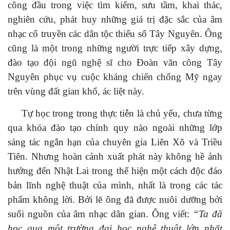
công đầu trong việc
tìm kiếm, sưu
tầm, khai thác,
nghiên cứu, phát huy những giá trị đặc sắc của âm
nhạc cổ truyền các dân tộc thiểu số Tây Nguyên. Ông
cũng là một trong những người trực tiếp xây dựng,
đào tạo đội ngũ nghệ sĩ cho Đoàn văn công Tây
Nguyên phục vụ cuộc kháng chiến chống Mỹ ngay
trên vùng đất gian khổ, ác liệt này.
Tự
học trong trong thực tiễn là chủ yếu,
chưa từng
qua khóa đào tạo chính quy nào ngoài những lớp
sáng tác ngắn hạn của chuyên gia Liên Xô và Triều
Tiên. Nhưng hoàn cảnh xuất phát này
không hề
ảnh
hưởng đến
Nhật Lai
trong
thể hiện một cách độc đáo
bản lĩnh nghệ thuật của
mình, nhất là
tr
ong các tác
phẩm
không lời.
Bởi lẽ ông đã
được nuôi dưỡng bởi
suối nguồn của
âm nhạc dân
gian. Ông viết
:
“Ta đã
học qua một trường đại học nghệ thuật lớn nhất