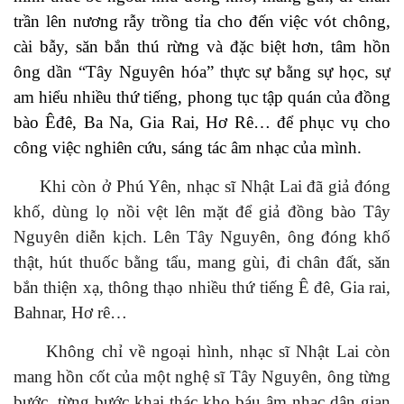
trần lên nương rẫy trồng tỉa cho đến việc vót chông,
cài bẫy, săn bắn thú rừng và đặc biệt hơn, tâm hồn
ông dần “Tây Nguyên hóa” thực sự bằng sự học, sự
am hiểu nhiều thứ
tiếng, phong tục tập quán của đồng
bào
Êđê, Ba Na, Gia Rai, Hơ Rê… để phục vụ cho
công việc nghiên cứu, sáng tác âm nhạc
của mình
.
Khi còn ở Phú Yên, nhạc sĩ Nhật Lai đã giả đ
óng
khố,
dùng lọ nồi vệt lên mặt để giả đồng bào Tây
Nguyên diễn kịch. Lên Tây Nguyên, ông đóng khố
thật,
hút
thuốc bằng
tẩu, mang gùi, đi chân đất, săn
bắn thiện
xạ,
thông thạo nhiều
thứ
tiếng Ê đê, Gia rai,
Bahnar, Hơ rê…
Không chỉ về ngoại hình, nhạc sĩ
Nhật Lai còn
mang hồn
cốt
của một nghệ
sĩ Tây Nguyên
, ông
từng
bước, từng bước khai thác
kho báu âm nhạc dân gian