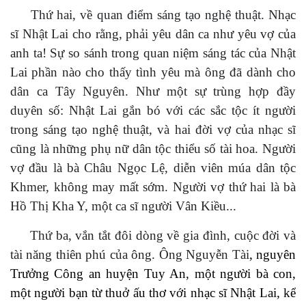
Thứ hai, về quan điểm sáng tạo nghệ thuật.
Nhạc
sĩ
Nhật Lai cho rằng,
phải yêu dân ca như yêu vợ của
anh
ta! S
ự so sánh trong quan niệm sáng tác của Nhật
Lai phần nào cho thấy tình yêu
mà ông đã
dành cho
dân ca
Tây Nguyên. Như một sự trùng hợp đầy
duyên số:
Nhật Lai gắn bó với
các sắc
tộc ít người
trong sáng tạo nghệ thuật,
và hai đời vợ của nhạc sĩ
cũng là những
phụ nữ dân tộc
thiểu số tài hoa
.
N
gười
vợ đầu
là bà
Châu Ngọc Lệ, diễn viên múa dân tộc
Khmer,
không may mất
sớm. N
gười vợ
thứ hai là bà
Hồ Thị Kha Y,
một
ca sĩ người Vân
Kiều...
Thứ ba, vắn tắt đôi dòng về gia đình, cuộc đời và
tài năng thiên phú của ông. Ông Nguyễn Tài
, nguyên
Trưởng Công an huyện Tuy An, một người bà con,
một người bạn từ thuở ấu thơ với
nhạc sĩ
Nhật
Lai, kể