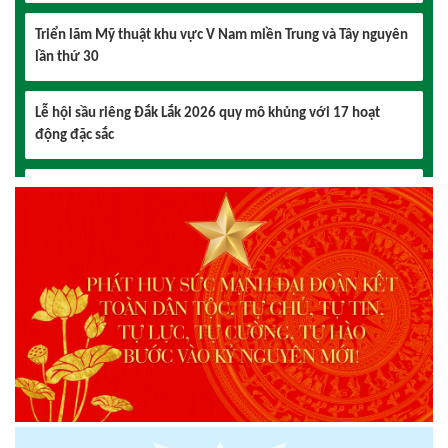
lần thứ 30
Lễ hội sầu riêng Đắk Lắk 2026 quy mô khủng với 17 hoạt
động đặc sắc
Đại hội lần thứ I Chi hội Múa: Sức trẻ dẫn lối đổi mới
Đại hội lần thứ I Chi hội Nhiếp ảnh Đông Đắk Lắk nhiệm kỳ
2026 – 2031 thành công tốt đẹp
Chi hội Âm nhạc Đông Đắk Lắk tổ chức Đại hội lần thứ I,
nhiệm kỳ 2026 – 2031