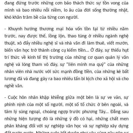
đang đứng trước những cơn bão thách thức sự tồn vong của
mình và bao nhiêu nỗi niềm, lo âu của đời sống thường nhật,
khó khăn trăm bề của từng con người.
- Khuynh hướng thương mại hóa vốn tồn tại từ nhiều năm
trước, nay được thế, lồng lộn, thao túng ở nhiều ngành nghệ
thuật, xô đẩy nhiều nghệ sĩ và nhà văn đi làm thuê, viết mướn,
biến văn học trở thành công cụ kiếm tiền... Ở đây, sự thiếu hụt
trí thức về kinh tế thị trường của những cơ quan quản lý văn
nghệ và lòng tham vô đáy, sự “liên minh ma quỷ” của những
nhân viên nhà nước với sức mạnh đồng tiền, của những kẻ bất
lương đã và đang gây ra bao nhiêu tấn bi kịch cho xã hội và cho
nghề văn.
- Cuộc hôn nhân khập khiễng giữa một bên là sự ve vãn, sự
phỉnh nịnh của một số người, một số tổ chức ở bên ngoài, và
tâm lý sùng ngoại, choáng ngợp trước phương Tây... Đằng sau
những hiện tượng đó là những ý đồ có hại, những chất men
phản kháng đối với sự nghiệp văn học và sự nghiệp xây dựng