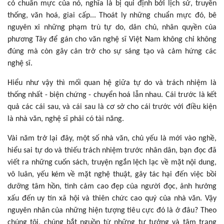
có chuẩn mực của nó, nghĩa là bị qui định bởi lịch sử, truyền
thống, văn hoá, giai cấp... Thoát ly những chuẩn mực đó, bê
nguyên xi những phạm trù tự do, dân chủ, nhân quyền của
phương Tây để gán cho văn nghệ sĩ Việt Nam không chỉ không
đúng mà còn gây cản trở cho sự sáng tạo và cảm hứng các
nghệ sĩ.
Hiểu như vậy thì mối quan hệ giữa tự do và trách nhiệm là
thống nhất - biện chứng - chuyển hoá lẫn nhau. Cái trước là kết
quả các cái sau, và cái sau là cơ sở cho cái trước với điều kiện
là nhà văn, nghệ sĩ phải có tài năng.
Vài năm trở lại đây, một số nhà văn, chủ yếu là mới vào nghề,
hiểu sai tự do và thiếu trách nhiệm trước nhân dân, bạn đọc đã
viết ra những cuốn sách, truyện ngắn lệch lạc về mặt nội dung,
vô luân, yếu kém về mặt nghệ thuật, gây tác hại đến việc bồi
dưỡng tâm hồn, tình cảm cao đẹp của người đọc, ảnh hưởng
xấu đến uy tín xã hội và thiên chức cao quý của nhà văn. Vậy
nguyên nhân của những hiện tượng tiêu cực đó là ở đâu? Theo
chúng tôi, chúng bắt nguồn từ những tư tưởng và tâm trạng