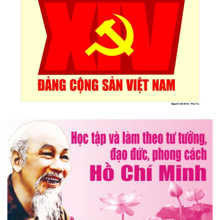
Triển lãm Mỹ thuật khu vực V Nam miền Trung và Tây nguyên
lần thứ 30
Lễ hội sầu riêng Đắk Lắk 2026 quy mô khủng với 17 hoạt
động đặc sắc
Đại hội lần thứ I Chi hội Múa: Sức trẻ dẫn lối đổi mới
Đại hội lần thứ I Chi hội Nhiếp ảnh Đông Đắk Lắk nhiệm kỳ