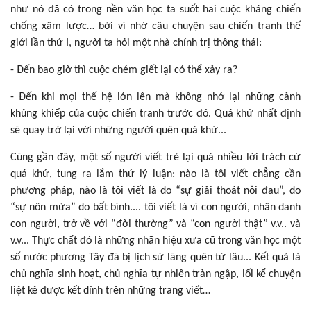
như nó đã có trong nền văn học ta suốt hai cuộc kháng chiến
chống xâm lược… bởi vì nhớ câu chuyện sau chiến tranh thế
giới lần thứ I, người ta hỏi một nhà chính trị thông thái:
- Đến bao giờ thì cuộc chém giết lại có thể xảy ra?
- Đến khi mọi thế hệ lớn lên mà không nhớ lại những cảnh
khủng khiếp của cuộc chiến tranh trước đó. Quá khứ nhất định
sẽ quay trở lại với những người quên quá khứ...
Cũng gần đây, một số người viết trẻ lại quá nhiều lời trách cứ
quá khứ, tung ra lắm thứ lý luận: nào là tôi viết chẳng cần
phương pháp, nào là tôi viết là do “sự giải thoát nỗi đau”, do
“sự nôn mửa” do bất bình.... tôi viết là vì con người, nhân danh
con người, trở về với “đời thường” và “con người thật” v.v.. và
v.v... Thực chất đó là những nhãn hiệu xưa cũ trong văn học một
số nước phương Tây đã bị lịch sử lãng quên từ lâu... Kết quả là
chủ nghĩa sinh hoạt, chủ nghĩa tự nhiên tràn ngập, lối kể chuyện
liệt kê được kết dính trên những trang viết…