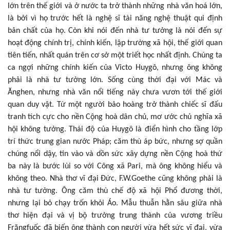
lớn trên thế giới và ở nước ta trở thành những nhà văn hoá lớn,
là bởi vì họ trước hết là nghệ sĩ tài năng nghệ thuật qui định
bản chất của họ. Còn khi nói đến nhà tư tưởng là nói đến sự
hoạt động chính trị, chính kiến, lập trường xã hội, thế giới quan
tiên tiến, nhất quán trên cơ sở một triết học nhất định. Chúng ta
ca ngợi những chính kiến của Victo Huygô, nhưng ông không
phải là nhà tư tưởng lớn. Sống cùng thời đại với Mác và
Ănghen, nhưng nhà văn nổi tiếng này chưa vươn tới thế giới
quan duy vật. Từ một người bảo hoàng trở thành chiếc sĩ đấu
tranh tích cực cho nền Cộng hoà dân chủ, mơ ước chủ nghĩa xã
hội không tưởng. Thái độ của Huygô là điển hình cho tầng lớp
trí thức trung gian nước Pháp; căm thù áp bức, nhưng sợ quần
chúng nổi dậy, tin vào và dồn sức xây dựng nền Cộng hoà thứ
ba này là bước lùi so với Công xã Pari, mà ông không hiểu và
không theo. Nhà thơ vĩ đại Đức, F.W.Goethe cũng không phải là
nhà tư tưởng. Ông căm thù chế độ xã hội Phổ đương thời,
nhưng lại bỏ chạy trốn khỏi Áo. Mẫu thuẫn hằn sâu giữa nhà
thơ hiện đại và vị bộ trưởng trung thành của vương triều
Frăngfuốc đã biến ông thành con người vừa hết sức vĩ đại, vừa