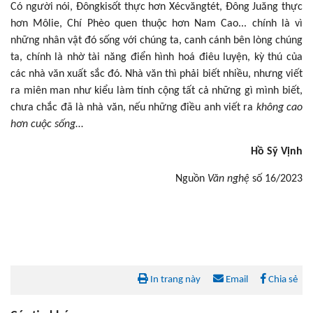
Có người nói, Đôngkisốt thực hơn Xécvăngtét, Đông Juăng thực
hơn Môlie, Chí Phèo quen thuộc hơn Nam Cao... chính là vì
những nhân vật đó sống với chúng ta, canh cánh bên lòng chúng
ta, chính là nhờ tài năng điển hình hoá điêu luyện, kỳ thú của
các nhà văn xuất sắc đó. Nhà văn thì phải biết nhiều, nhưng viết
ra miên man như kiểu làm tính cộng tất cả những gì mình biết,
chưa chắc đã là nhà văn, nếu những điều anh viết ra
không cao
hơn cuộc sống
…
Hồ Sỹ Vịnh
Nguồn
Văn nghệ
số 16/2023
In trang này
Email
Chia sẻ