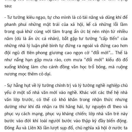
sau:
- Tư tưởng kiêu ngạo, tự cho mình là có tài năng và dũng khí để
phanh phui những mặt trái của xã hội, kể cả những lỗi lầm
trong quá khứ cùng với tâm trạng ẩn ức bị nén nhịn từ nhiều
năm (dù là ẩn ức cá nhân), bắt gặp tư tưởng “cấp tiến” của
những nhà lý luận phê bình tự đứng ra ngoài và đứng cao hơn
đội ngũ đi tiên phong giương cao ngọn cờ “đổi mới”... Thế là
như nắng hạn gặp mưa rào, cơn mưa “đổi mới” kiểu đó đổ
xuống không làm cho cánh đồng văn học trổ bông, mà ruộng
nương mọc thêm cỏ dại.
- Sự hẫng hụt về lý tưởng chính trị và lý tưởng nghề nghiệp chủ
yếu ở một số nhà văn mới vào nghề. Khác với các thế hệ nhà
văn lớp trước, có thể có khó khăn trong nhận thức nhưng
dường như khi đã nhận ra thì hăng hái, tự nguyện đi theo và
phục vụ cách mạng, phục vụ kháng chiến; lớp nhà văn trẻ này
bước vào đời khi loài người bước vào thập kỷ đầy biến động.
Đông Âu và Liên Xô lần lượt sụp đổ, chủ nghĩa xã hội ở nước ta