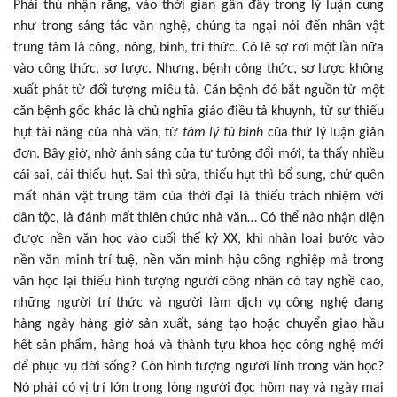
Phải thú nhận rằng, vào thời gian gần đây trong lý luận cũng
như trong sáng tác văn nghệ, chúng ta ngại nói đến nhân vật
trung tâm là công, nông, binh, tri thức. Có lẽ sợ rơi một lần nữa
vào công thức, sơ lược. Nhưng, bệnh công thức, sơ lược không
xuất phát từ đối tượng miêu tả. Căn bệnh đó bắt nguồn từ một
căn bệnh gốc khác là chủ nghĩa giáo điều tả khuynh, từ sự thiếu
hụt tài năng của nhà văn, từ
tâm lý tù binh
của thứ lý luận giản
đơn. Bây giờ, nhờ ánh sáng của tư tưởng đổi mới, ta thấy nhiều
cái sai, cái thiếu hụt. Sai thì sửa, thiếu hụt thì bổ sung, chứ quên
mất nhân vật trung tâm của thời đại là thiếu trách nhiệm với
dân tộc, là đánh mất thiên chức nhà văn… Có thể nào nhận diện
được nền văn học vào cuối thế kỷ XX, khi nhân loại bước vào
nền văn minh trí tuệ, nền văn minh hậu công nghiệp mà trong
văn học lại thiếu hình tượng người công nhân có tay nghề cao,
những người trí thức và người làm dịch vụ công nghệ đang
hàng ngày hàng giờ sản xuất, sáng tạo hoặc chuyển giao hầu
hết sản phẩm, hàng hoá và thành tựu khoa học công nghệ mới
để phục vụ đời sống? Còn hình tượng người lính trong văn học?
Nó phải có vị trí lớn trong lòng người đọc hôm nay và ngày mai