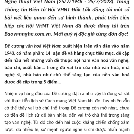
Nghệ thuật Việt Nam (25/7/1948 - 25/7/2023), trang
Thông tin Điện tử Hội VHNT Đắk Lắk đăng tải một số
bài viết liên quan đến sự hình thành, phát triển Liên
hiệp các Hội VHNT Việt Nam đã được đăng tải trên
Baovannghe.com.vn. Mời quý vị độc giả cùng đón đọc!
Ðề cương văn hoá Việt Nam
xuất hiện trên văn đàn vào năm
1943, có năm phần; 14 luận đề và hàng chục tiểu mục, đề cập
đến hầu hết những vấn đề thuộc nội hàm văn hoá văn nghệ,
báo chí, xuất bản… trong đó vai trò của nhà văn hoá, nhà
nghệ sĩ, nhà báo như chủ thể sáng tạo của nền văn hoá
được đề cập trong 5 điểm…
Nhiệm vụ hàng đầu của Đề cương đặt ra như vậy là đúng và sát
với thực tiễn lịch sử Cách mạng Việt Nam khi đó. Tuy nhiên vẫn
có thể thấy vai trò chủ thể trong Đề cương còn mờ nhạt, chưa
có tiền đề lịch sử để bàn nhiều đến vai trò chủ thể trong sáng
tạo văn nghệ. Từ đó cho đến hai cuộc kháng chiến chống xâm
lược, do nhiều lẽ, sứ mệnh người nghệ sĩ chỉ được nhấn mạnh