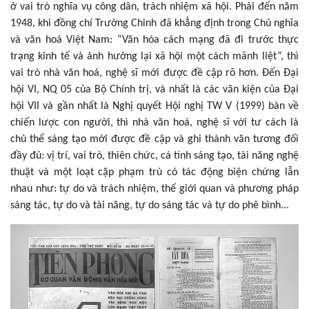
ở vai trò nghĩa vụ công dân, trách nhiệm xã hội. Phải đến năm
1948, khi đồng chí Trường Chinh đã khẳng định trong Chủ nghĩa
và văn hoá Việt Nam: “Văn hóa cách mạng đã đi trước thực
trạng kinh tế và ảnh hưởng lại xã hội một cách mãnh liệt”, thì
vai trò nhà văn hoá, nghệ sĩ mới được đề cập rõ hơn. Đến Đại
hội VI, NQ 05 của Bộ Chính trị, và nhất là các văn kiện của Đại
hội VII và gần nhất là Nghị quyết Hội nghị TW V (1999) bàn về
chiến lược con người, thì nhà văn hoá, nghệ sĩ với tư cách là
chủ thể sáng tạo mới được đề cập và ghi thành văn tương đối
đầy đủ: vị trí, vai trò, thiên chức, cá tính sáng tạo, tài năng nghệ
thuật và một loạt cặp phạm trù có tác động biện chứng lẫn
nhau như: tự do và trách nhiệm, thế giới quan và phương pháp
sáng tác, tự do và tài năng, tự do sáng tác và tự do phê bình...