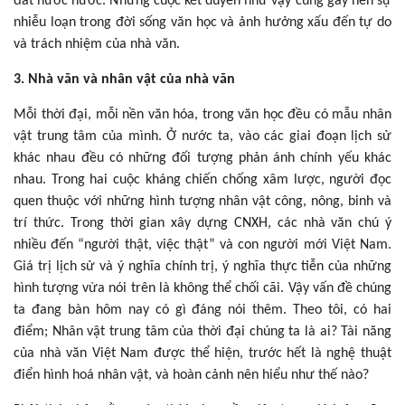
đất nước nước. Những cuộc kết duyên như vậy cũng gây nên sự
nhiễu loạn trong đời sống văn học và ảnh hưởng xấu đến tự do
và trách nhiệm của nhà văn.
3. Nhà văn và nhân vật của nhà văn
Mỗi thời đại, mỗi nền văn hóa, trong văn học đều có mẫu nhân
vật trung tâm của mình. Ở nước ta, vào các giai đoạn lịch sử
khác nhau đều có những đối tượng phản ánh chính yếu khác
nhau. Trong hai cuộc kháng chiến chống xâm lược, người đọc
quen thuộc với những hình tượng nhân vật công, nông, binh và
trí thức. Trong thời gian xây dựng CNXH, các nhà văn chú ý
nhiều đến “người thật, việc thật” và con người mới Việt Nam.
Giá trị lịch sử và ý nghĩa chính trị, ý nghĩa thực tiễn của những
hình tượng vừa nói trên là không thể chối cãi. Vậy vấn đề chúng
ta đang bàn hôm nay có gì đáng nói thêm. Theo tôi, có hai
điểm; Nhân vật trung tâm của thời đại chúng ta là ai? Tài năng
của nhà văn Việt Nam được thể hiện, trước hết là nghệ thuật
điển hình hoá nhân vật, và hoàn cảnh nên hiểu như thế nào?