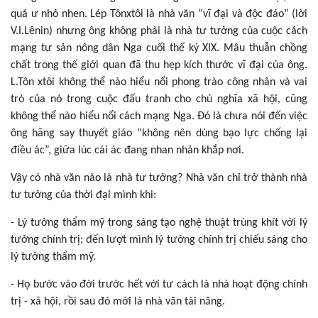
quá ư nhỏ nhen. Lép Tônxtôi là nhà văn “vĩ đại và độc đáo” (lời
V.I.Lênin) nhưng ông không phải là nhà tư tưởng của cuộc cách
mạng tư sản nông dân Nga cuối thế kỷ XIX. Mâu thuẫn chồng
chất trong thế giới quan đã thu hẹp kích thước vĩ đại của ông.
L.Tôn xtôi không thể nào hiểu nổi phong trào công nhân và vai
trò của nó trong cuộc đấu tranh cho chủ nghĩa xã hội, cũng
không thể nào hiểu nổi cách mạng Nga. Đó là chưa nói đến việc
ông hãng say thuyết giáo “không nên dùng bạo lực chống lại
điều ác”, giữa lúc cái ác đang nhan nhản khắp nơi.
Vậy có nhà văn nào là nhà tư tưởng? Nhà văn chỉ trở thành nhà
tư tưởng của thời đại mình khi:
- Lý tưởng thẩm mỹ trong sáng tạo nghệ thuật trùng khít với lý
tưởng chính trị; đến lượt mình lý tưởng chính trị chiếu sáng cho
lý tưởng thẩm mỹ.
- Họ bước vào đời trước hết với tư cách là nhà hoạt động chính
trị - xã hội, rồi sau đó mới là nhà văn tài năng.