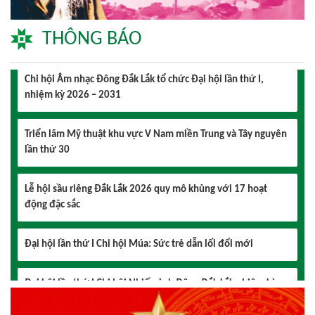
2026 – 2031 thành công tốt đẹp
THÔNG BÁO
Chi hội Âm nhạc Đông Đắk Lắk tổ chức Đại hội lần thứ I,
nhiệm kỳ 2026 – 2031
Triển lãm Mỹ thuật khu vực V Nam miền Trung và Tây nguyên
lần thứ 30
Lễ hội sầu riêng Đắk Lắk 2026 quy mô khủng với 17 hoạt
động đặc sắc
Đại hội lần thứ I Chi hội Múa: Sức trẻ dẫn lối đổi mới
Đại hội lần thứ I Chi hội Nhiếp ảnh Đông Đắk Lắk nhiệm kỳ
2026 – 2031 thành công tốt đẹp
Chi hội Âm nhạc Đông Đắk Lắk tổ chức Đại hội lần thứ I,